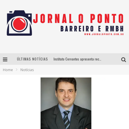
ÚLTIMAS NOTÍCIAS
Instituto Cervantes apresenta recital do alaudista mexicano Francisco Gil na série Segunda Musical
Home
Notícias
Últimos dias para inscrições no curso gratuito de Design de Moda em Nova Lima
BH recebe nesta quinta-feira lançamento do jogo “Coleta Seletiva” com roda de conversa entre agentes da sustentabilidade
Projeta Cultura abre inscrições gratuitas em São João del-Rei para oficinas de elaboração de projetos culturais e inteligência artificial