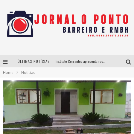
ÚLTIMAS NOTÍCIAS
Instituto Cervantes apresenta recital do alaudista mexicano Francisco Gil na série Segunda Musical
Home
Notícias
Últimos dias para inscrições no curso gratuito de Design de Moda em Nova Lima
BH recebe nesta quinta-feira lançamento do jogo “Coleta Seletiva” com roda de conversa entre agentes da sustentabilidade
Projeta Cultura abre inscrições gratuitas em São João del-Rei para oficinas de elaboração de projetos culturais e inteligência artificial