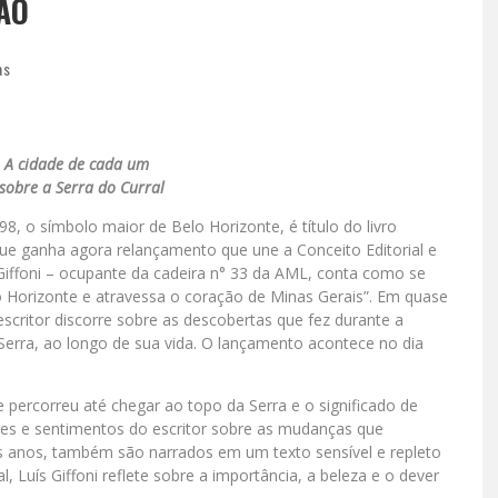
ÃO
as
 A cidade de cada um
 sobre a Serra do Curral
98, o símbolo maior de Belo Horizonte, é título do livro
ue ganha agora relançamento que une a Conceito Editorial e
 Giffoni – ocupante da cadeira n° 33 da AML, conta como se
 Horizonte e atravessa o coração de Minas Gerais”. Em quase
scritor discorre sobre as descobertas que fez durante a
erra, ao longo de sua vida. O lançamento acontece no dia
 percorreu até chegar ao topo da Serra e o significado de
ões e sentimentos do escritor sobre as mudanças que
s anos, também são narrados em um texto sensível e repleto
 Luís Giffoni reflete sobre a importância, a beleza e o dever