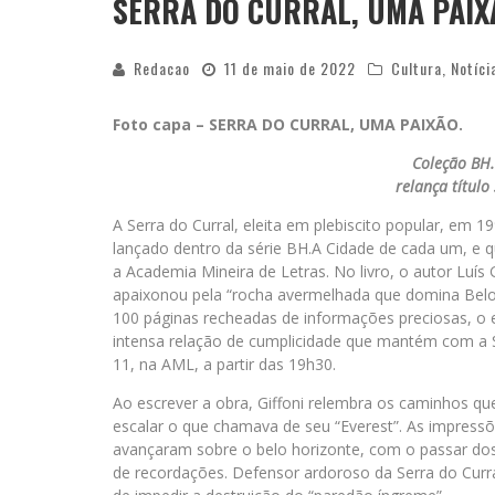
SERRA DO CURRAL, UMA PAIX
Redacao
11 de maio de 2022
Cultura
,
Notíci
Foto capa – SERRA DO CURRAL, UMA PAIXÃO.
Coleção BH.
relança título
A Serra do Curral, eleita em plebiscito popular, em 19
lançado dentro da série BH.A Cidade de cada um, e q
a Academia Mineira de Letras. No livro, o autor Luís
apaixonou pela “rocha avermelhada que domina Belo
100 páginas recheadas de informações preciosas, o e
intensa relação de cumplicidade que mantém com a S
11, na AML, a partir das 19h30.
Ao escrever a obra, Giffoni relembra os caminhos que
escalar o que chamava de seu “Everest”. As impress
avançaram sobre o belo horizonte, com o passar do
de recordações. Defensor ardoroso da Serra do Curral,