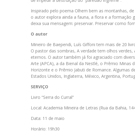
de impedir a destruição do “paredão íngreme”.
Inspirado pelo poema Olhem bem as montanhas, de 
o autor explora ainda a fauna, a flora e a formação g
deixa sua mensagem: preservar. Preservar como forma
O autor
Mineiro de Baependi, Luís Giffoni tem mais de 20 livr
O pastor das sombras, A verdade tem olhos verdes, A
eternos. O autor também já foi agraciado com divers
Arte (APCA), a da Bienal da Nestlé, o Prêmio Minas
Horizonte e o Prêmio Jabuti de Romance. Algumas d
Estados Unidos, Inglaterra, México, Argentina, Portug
SERVIÇO
Livro “Serra do Curral”
Local: Academia Mineira de Letras (Rua da Bahia, 144
Data: 11 de maio
Horário: 19h30