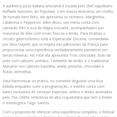
A autêntica pizza italiana artesanal é trazida pelo chef napolitano
Raffaele Autorino, do Popolare. Com massa levíssima, um molho
de tomate bem feito, ele apresenta os recheios: Margherita,
Calabresa e Pepperoni. Além disso, seu menu conta com
camarão frito e isca de tilápia crocante, acompanhados por
maionese de leite com ervas frescas e limão. Para finalizar o
circuito gastronômico está a Espetacular Doceria, comandada
por Elisa Dayrell, que se inspira nas pâtisseries da França para
proporcionar uma experiência verdadeiramente parisiense em
terras mineiras. No FIGA ela apresenta Trois chocolate; Bolo de
pote com sabores sortidos; Tartelette de limão; e o tradicional
Macaron nos sabores baunilha, avelã, pistache, chocolate e
frutas vermelhas.
Para harmonizar os pratos, ou somente degustar uma boa
bebida enquanto curte a programação, o evento conta com
bares exclusivos de cervejas especiais, vinhos e drinks assinados
pelo The URBN, referência de alta coquetelaria que tem à frente
o mixologista Tiago Santos.
Com a proposta de oferecer uma experiência completa, o festival