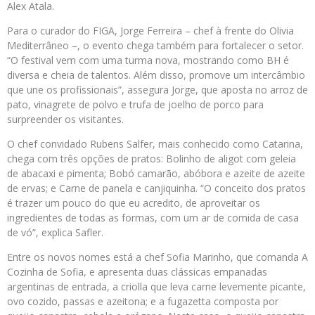
Alex Atala.
Para o curador do FIGA, Jorge Ferreira – chef à frente do Olivia
Mediterrâneo –, o evento chega também para fortalecer o setor.
“O festival vem com uma turma nova, mostrando como BH é
diversa e cheia de talentos. Além disso, promove um intercâmbio
que une os profissionais”, assegura Jorge, que aposta no arroz de
pato, vinagrete de polvo e trufa de joelho de porco para
surpreender os visitantes.
O chef convidado Rubens Salfer, mais conhecido como Catarina,
chega com três opções de pratos: Bolinho de aligot com geleia
de abacaxi e pimenta; Bobó camarão, abóbora e azeite de azeite
de ervas; e Carne de panela e canjiquinha. “O conceito dos pratos
é trazer um pouco do que eu acredito, de aproveitar os
ingredientes de todas as formas, com um ar de comida de casa
de vó”, explica Safler.
Entre os novos nomes está a chef Sofia Marinho, que comanda A
Cozinha de Sofia, e apresenta duas clássicas empanadas
argentinas de entrada, a criolla que leva carne levemente picante,
ovo cozido, passas e azeitona; e a fugazetta composta por