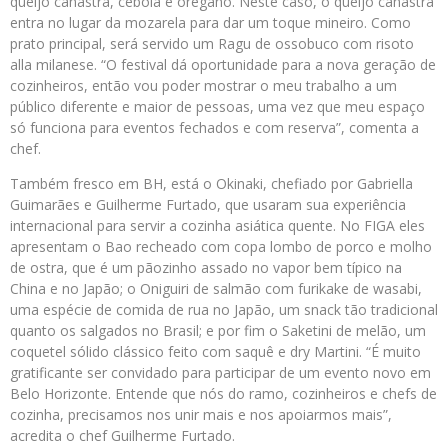
queijo canastra, cebola e orégano. Neste caso, o queijo canastra
entra no lugar da mozarela para dar um toque mineiro. Como
prato principal, será servido um Ragu de ossobuco com risoto
alla milanese. “O festival dá oportunidade para a nova geração de
cozinheiros, então vou poder mostrar o meu trabalho a um
público diferente e maior de pessoas, uma vez que meu espaço
só funciona para eventos fechados e com reserva”, comenta a
chef.
Também fresco em BH, está o Okinaki, chefiado por Gabriella
Guimarães e Guilherme Furtado, que usaram sua experiência
internacional para servir a cozinha asiática quente. No FIGA eles
apresentam o Bao recheado com copa lombo de porco e molho
de ostra, que é um pãozinho assado no vapor bem típico na
China e no Japão; o Oniguiri de salmão com furikake de wasabi,
uma espécie de comida de rua no Japão, um snack tão tradicional
quanto os salgados no Brasil; e por fim o Saketini de melão, um
coquetel sólido clássico feito com saquê e dry Martini. “É muito
gratificante ser convidado para participar de um evento novo em
Belo Horizonte. Entende que nós do ramo, cozinheiros e chefs de
cozinha, precisamos nos unir mais e nos apoiarmos mais”,
acredita o chef Guilherme Furtado.