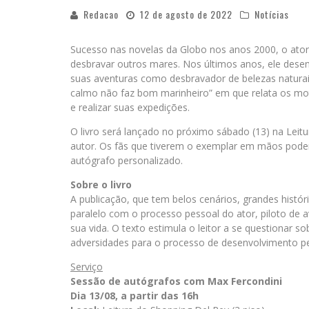
Redacao
12 de agosto de 2022
Notícias
Sucesso nas novelas da Globo nos anos 2000, o ator 
desbravar outros mares. Nos últimos anos, ele dese
suas aventuras como desbravador de belezas naturai
calmo não faz bom marinheiro” em que relata os moti
e realizar suas expedições.
O livro será lançado no próximo sábado (13) na Leit
autor. Os fãs que tiverem o exemplar em mãos pode
autógrafo personalizado.
Sobre o livro
A publicação, que tem belos cenários, grandes hist
paralelo com o processo pessoal do ator, piloto de 
sua vida. O texto estimula o leitor a se questionar 
adversidades para o processo de desenvolvimento pe
Serviço
Sessão de autógrafos com Max Fercondini
Dia 13/08, a partir das 16h