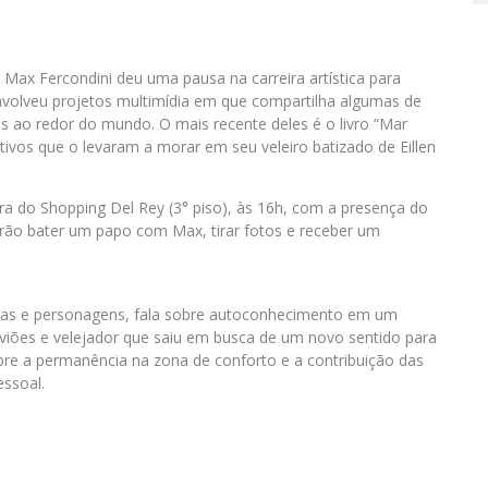
Max Fercondini deu uma pausa na carreira artística para
nvolveu projetos multimídia em que compartilha algumas de
s ao redor do mundo. O mais recente deles é o livro “Mar
vos que o levaram a morar em seu veleiro batizado de Eillen
ura do Shopping Del Rey (3° piso), às 16h, com a presença do
rão bater um papo com Max, tirar fotos e receber um
órias e personagens, fala sobre autoconhecimento em um
aviões e velejador que saiu em busca de um novo sentido para
sobre a permanência na zona de conforto e a contribuição das
ssoal.