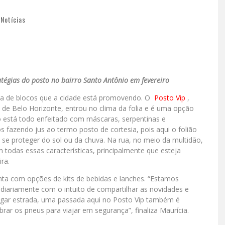
,
Notícias
égias do posto no bairro Santo Antônio em fevereiro
ona de blocos que a cidade está promovendo. O
Posto Vip
,
l de Belo Horizonte, entrou no clima da folia e é uma opção
o está todo enfeitado com máscaras, serpentinas e
fazendo jus ao termo posto de cortesia, pois aqui o folião
e se proteger do sol ou da chuva. Na rua, no meio da multidão,
todas essas características, principalmente que esteja
ra.
a com opções de kits de bebidas e lanches. “Estamos
iariamente com o intuito de compartilhar as novidades e
egar estrada, uma passada aqui no Posto Vip também é
brar os pneus para viajar em segurança”, finaliza Maurícia.