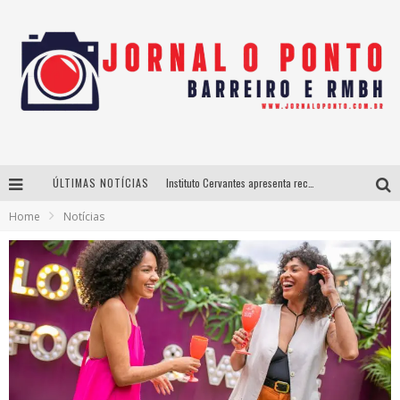
ÚLTIMAS NOTÍCIAS
Instituto Cervantes apresenta recital do alaudista mexicano Francisco Gil na série Segunda Musical
Home
Notícias
Últimos dias para inscrições no curso gratuito de Design de Moda em Nova Lima
BH recebe nesta quinta-feira lançamento do jogo “Coleta Seletiva” com roda de conversa entre agentes da sustentabilidade
Projeta Cultura abre inscrições gratuitas em São João del-Rei para oficinas de elaboração de projetos culturais e inteligência artificial