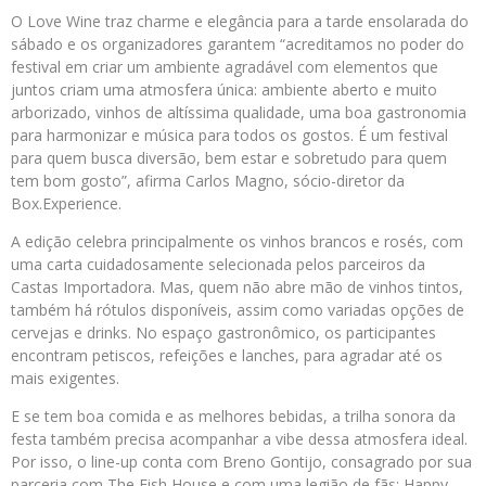
O Love Wine traz charme e elegância para a tarde ensolarada do
sábado e os organizadores garantem “acreditamos no poder do
festival em criar um ambiente agradável com elementos que
juntos criam uma atmosfera única: ambiente aberto e muito
arborizado, vinhos de altíssima qualidade, uma boa gastronomia
para harmonizar e música para todos os gostos. É um festival
para quem busca diversão, bem estar e sobretudo para quem
tem bom gosto”, afirma Carlos Magno, sócio-diretor da
Box.Experience.
A edição celebra principalmente os vinhos brancos e rosés, com
uma carta cuidadosamente selecionada pelos parceiros da
Castas Importadora. Mas, quem não abre mão de vinhos tintos,
também há rótulos disponíveis, assim como variadas opções de
cervejas e drinks. No espaço gastronômico, os participantes
encontram petiscos, refeições e lanches, para agradar até os
mais exigentes.
E se tem boa comida e as melhores bebidas, a trilha sonora da
festa também precisa acompanhar a vibe dessa atmosfera ideal.
Por isso, o line-up conta com Breno Gontijo, consagrado por sua
parceria com The Fish House e com uma legião de fãs; Happy