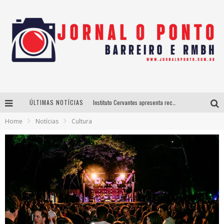
ÚLTIMAS NOTÍCIAS
Instituto Cervantes apresenta recital do alaudista mexicano Francisco Gil na série Segunda Musical
Home
Notícias
Cultura
Últimos dias para inscrições no curso gratuito de Design de Moda em Nova Lima
BH recebe nesta quinta-feira lançamento do jogo “Coleta Seletiva” com roda de conversa entre agentes da sustentabilidade
Projeta Cultura abre inscrições gratuitas em São João del-Rei para oficinas de elaboração de projetos culturais e inteligência artificial