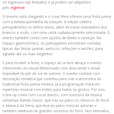
Os ingressos são limitados e já podem ser adquiridos
pelo
Ingresse
.
O inverno está chegando e o Love Wine oferece uma festa junina
com a bebida queridinha da estação. A edição celebra
principalmente os vinhos tintos, além de trazer exemplares dos
brancos e rosés, com uma carta cuidadosamente selecionada. O
evento também conta com opções de drinks e cervejas. No
espaço gastronômico, os participantes encontram comidas
típicas das festas juninas, petiscos, refeições e lanches, para
agradar até os mais exigentes.
E para receber a festa, o espaço ao ar livre abraça o evento
oferecendo um visual diferenciado com área verde e visual
imperdível do pôr do sol de outono. O evento contará com
decoração temática que contribui para criar a atmosfera da
tradicional festa junina mineira. Já a programação trará um
repertório musical com estilos para todos os gostos. Por isso,
o line-up conta com Lucas Barros, com sucessos da música
sertaneja; Banda Classic, que traz ao palco os clássicos do Rock;
e Manacá da Serra, que leva ao palco músicas autorais e
também releituras de grandes sucessos do forró. Nos intervalos,