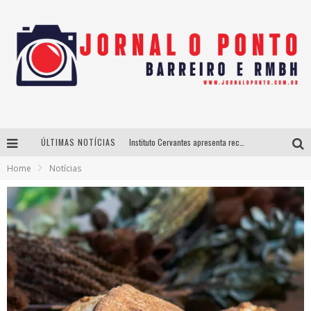
ÚLTIMAS NOTÍCIAS
Instituto Cervantes apresenta recital do alaudista mexicano Francisco Gil na série Segunda Musical
Home
Notícias
Últimos dias para inscrições no curso gratuito de Design de Moda em Nova Lima
BH recebe nesta quinta-feira lançamento do jogo “Coleta Seletiva” com roda de conversa entre agentes da sustentabilidade
Projeta Cultura abre inscrições gratuitas em São João del-Rei para oficinas de elaboração de projetos culturais e inteligência artificial