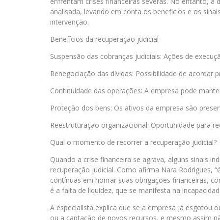
enfrentam crises financeiras severas. No entanto, a
analisada, levando em conta os benefícios e os sinai
intervenção.
Benefícios da recuperação judicial
Suspensão das cobranças judiciais: Ações de execuç
Renegociação das dívidas: Possibilidade de acordar 
Continuidade das operações: A empresa pode manter 
Proteção dos bens: Os ativos da empresa são preser
Reestruturação organizacional: Oportunidade para reo
Qual o momento de recorrer a recuperação judicial?
Quando a crise financeira se agrava, alguns sinais 
recuperação judicial. Como afirma Nara Rodrigues, “
contínuas em honrar suas obrigações financeiras, com
é a falta de liquidez, que se manifesta na incapacida
A especialista explica que se a empresa já esgotou o
ou a captação de novos recursos, e mesmo assim não 