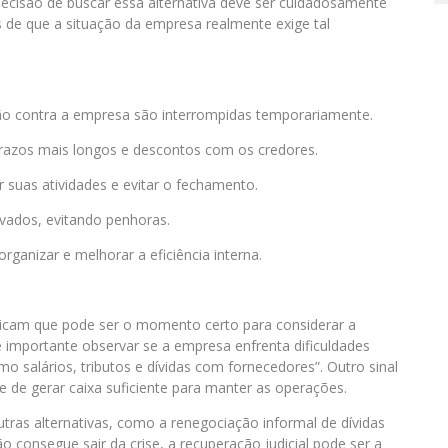
 decisão de buscar essa alternativa deve ser cuidadosamente
s de que a situação da empresa realmente exige tal
ão contra a empresa são interrompidas temporariamente.
prazos mais longos e descontos com os credores.
suas atividades e evitar o fechamento.
vados, evitando penhoras.
rganizar e melhorar a eficiência interna.
indicam que pode ser o momento certo para considerar a
é importante observar se a empresa enfrenta dificuldades
o salários, tributos e dívidas com fornecedores”. Outro sinal
de de gerar caixa suficiente para manter as operações.
utras alternativas, como a renegociação informal de dívidas
consegue sair da crise, a recuperação judicial pode ser a