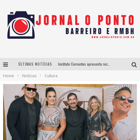
ÚLTIMAS NOTÍCIAS
Instituto Cervantes apresenta recital do alaudista mexicano Francisco Gil na série Segunda Musical
Home
Notícias
Cultura
Últimos dias para inscrições no curso gratuito de Design de Moda em Nova Lima
BH recebe nesta quinta-feira lançamento do jogo “Coleta Seletiva” com roda de conversa entre agentes da sustentabilidade
Projeta Cultura abre inscrições gratuitas em São João del-Rei para oficinas de elaboração de projetos culturais e inteligência artificial