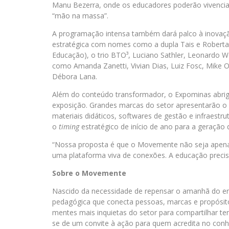
Manu Bezerra, onde os educadores poderão vivencia
“mão na massa”.
A programação intensa também dará palco à inovaç
estratégica com nomes como a dupla Tais e Robert
Educação), o trio BTO³, Luciano Sathler, Leonardo We
como Amanda Zanetti, Vivian Dias, Luiz Fosc, Mike O
Débora Lana.
Além do conteúdo transformador, o Expominas abrig
exposição. Grandes marcas do setor apresentarão 
materiais didáticos, softwares de gestão e infraestru
o
timing
estratégico de início de ano para a geração 
“Nossa proposta é que o Movemente não seja apen
uma plataforma viva de conexões. A educação precis
Sobre o Movemente
Nascido da necessidade de repensar o amanhã do e
pedagógica que conecta pessoas, marcas e propósit
mentes mais inquietas do setor para compartilhar te
se de um convite à ação para quem acredita no conh