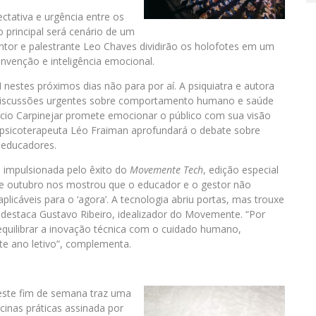
ctativa e urgência entre os
o principal será cenário de um
antor e palestrante Leo Chaves dividirão os holofotes em um
invenção e inteligência emocional.
nestes próximos dias não para por aí. A psiquiatra e autora
rá discussões urgentes sobre comportamento humano e saúde
ício Carpinejar promete emocionar o público com sua visão
 psicoterapeuta Léo Fraiman aprofundará o debate sobre
e educadores.
 impulsionada pelo êxito do
Movemente Tech
, edição especial
e outubro nos mostrou que o educador e o gestor não
licáveis para o ‘agora’. A tecnologia abriu portas, mas trouxe
destaca Gustavo Ribeiro, idealizador do Movemente. “Por
equilibrar a inovação técnica com o cuidado humano,
ste ano letivo”, complementa.
deste fim de semana traz uma
inas práticas assinada por