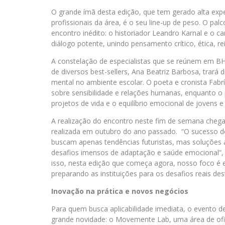
O grande ímã desta edição, que tem gerado alta expe
profissionais da área, é o seu line-up de peso. O palc
encontro inédito: o historiador Leandro Karnal e o c
diálogo potente, unindo pensamento crítico, ética, re
A constelação de especialistas que se reúnem em BH 
de diversos best-sellers, Ana Beatriz Barbosa, tra
mental no ambiente escolar. O poeta e cronista Fabr
sobre sensibilidade e relações humanas, enquanto o
projetos de vida e o equilíbrio emocional de jovens 
A realização do encontro neste fim de semana chega
realizada em outubro do ano passado. “O sucesso d
buscam apenas tendências futuristas, mas soluções ap
desafios imensos de adaptação e saúde emocional”, 
isso, nesta edição que começa agora, nosso foco é 
preparando as instituições para os desafios reais de
Inovação na prática e novos negócios
Para quem busca aplicabilidade imediata, o evento 
grande novidade: o Movemente Lab, uma área de ofic