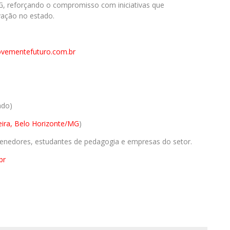
, reforçando o compromisso com iniciativas que
vação no estado.
vementefuturo.com.br
ado)
ira, Belo Horizonte/MG
)
enedores, estudantes de pedagogia e empresas do setor.
br