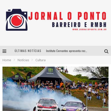
ÚLTIMAS NOTÍCIAS
Instituto Cervantes apresenta recital do alaudista mexicano Francisco Gil na série Segunda Musical
Home
Notícias
Cultura
Últimos dias para inscrições no curso gratuito de Design de Moda em Nova Lima
BH recebe nesta quinta-feira lançamento do jogo “Coleta Seletiva” com roda de conversa entre agentes da sustentabilidade
Projeta Cultura abre inscrições gratuitas em São João del-Rei para oficinas de elaboração de projetos culturais e inteligência artificial