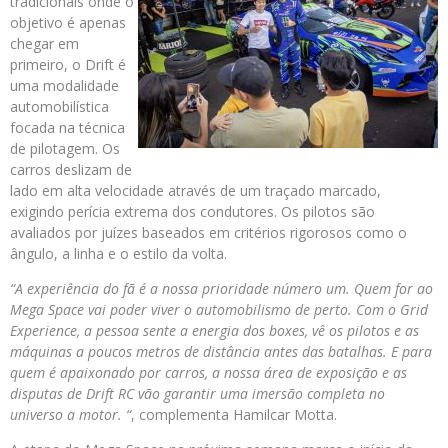
tradicionais onde o
objetivo é apenas
chegar em
primeiro, o Drift é
uma modalidade
automobilística
focada na técnica
de pilotagem. Os
carros deslizam de
lado em alta velocidade através de um traçado marcado,
exigindo perícia extrema dos condutores. Os pilotos são
avaliados por juízes baseados em critérios rigorosos como o
ângulo, a linha e o estilo da volta.
“A experiência do fã é a nossa prioridade número um. Quem for ao
Mega Space vai poder viver o automobilismo de perto. Com o Grid
Experience, a pessoa sente a energia dos boxes, vê os pilotos e as
máquinas a poucos metros de distância antes das batalhas. E para
quem é apaixonado por carros, a nossa área de exposição e as
disputas de Drift RC vão garantir uma imersão completa no
universo a motor. “
, complementa Hamilcar Motta.