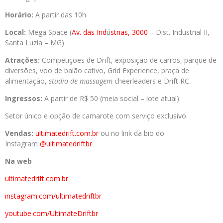
Horário:
A partir das 10h
Local:
Mega Space (
Av. das Ind
ú
strias, 3000
– Dist. Industrial II,
Santa Luzia – MG)
Atrações:
Competições de Drift, exposição de carros, parque de
diversões, voo de balão cativo, Grid Experience, praça de
alimentação,
studio de massagem
cheerleaders e Drift RC.
Ingressos:
A partir de R$ 50 (meia social – lote atual).
Setor único e opção de camarote com serviço exclusivo.
Vendas:
ultimatedrift.com.br
ou no link da bio do
Instagram
@ultimatedriftbr
Na web
ultimatedrift.com.br
instagram.com/ultimatedriftbr
youtube.com/UltimateDriftbr