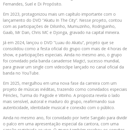
Fernandes, Suel e Di Propósito.
Em 2023, protagonizou mais um capítulo importante com o
lançamento do DVD “Akatu In The City”. Nesse projeto, contou
com as participações de Dilsinho, Mumuzinho, Rodriguinho,
Gaab, Mr Dan, Chris MC e Djonga, gravado na capital mineira.
Já em 2024, lançou o DVD “Luau do Akatu”, projeto que se
consolidou como a festa oficial do grupo com mais de 4 horas de
show, e participações especiais. Ainda no mesmo ano, o grupo
foi convidado pela banda canadense Magic!, sucesso mundial,
para gravar um single com videoclipe lançado no canal oficial da
banda no YouTube.
Em 2025, mergulhou em uma nova fase da carreira com um
projeto de músicas inéditas, trazendo como convidados especiais
Péricles, Turma do Pagode e Vitinho. A proposta revela o lado
mais sensível, autoral e maduro do grupo, reafirmando sua
autenticidade, identidade musical e conexão com o público.
Ainda no mesmo ano, foi convidado por Ivete Sangalo para dividir
o palco em uma apresentação especial da cantora, com uma
canção registrada ao vivo. O grupo também recebeu os convites