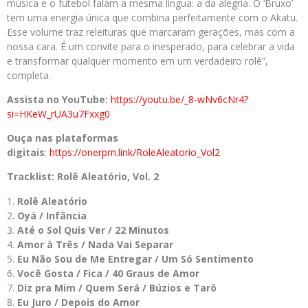
música e o futebol falam a mesma língua: a da alegria. O ‘Bruxo’
tem uma energia única que combina perfeitamente com o Akatu.
Esse volume traz releituras que marcaram gerações, mas com a
nossa cara. É um convite para o inesperado, para celebrar a vida
e transformar qualquer momento em um verdadeiro rolê”,
completa.
Assista no YouTube:
https://youtu.be/_8-wNv6cNr4?
si=HKeW_rUA3u7Fxxg0
Ouça nas plataformas
digitais
:
https://onerpm.link/RoleAleatorio_Vol2
Tracklist: Rolê Aleatório, Vol. 2
Rolê Aleatório
Oyá / Infância
Até o Sol Quis Ver / 22 Minutos
Amor à Três / Nada Vai Separar
Eu Não Sou de Me Entregar / Um Só Sentimento
Você Gosta / Fica / 40 Graus de Amor
Diz pra Mim / Quem Será / Búzios e Tarô
Eu Juro / Depois do Amor