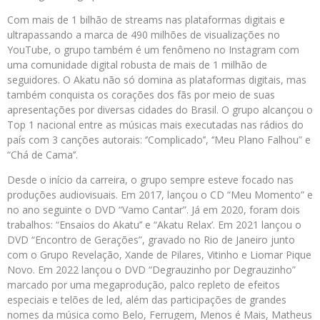
Com mais de 1 bilhão de streams nas plataformas digitais e
ultrapassando a marca de 490 milhões de visualizações no
YouTube, o grupo também é um fenômeno no Instagram com
uma comunidade digital robusta de mais de 1 milhão de
seguidores. O Akatu não só domina as plataformas digitais, mas
também conquista os corações dos fãs por meio de suas
apresentações por diversas cidades do Brasil. O grupo alcançou o
Top 1 nacional entre as músicas mais executadas nas rádios do
país com 3 canções autorais: ‘’Complicado’’, ‘’Meu Plano Falhou” e
“Chá de Cama’’.
Desde o início da carreira, o grupo sempre esteve focado nas
produções audiovisuais. Em 2017, lançou o CD “Meu Momento” e
no ano seguinte o DVD “Vamo Cantar”. Já em 2020, foram dois
trabalhos: “Ensaios do Akatu’’ e “Akatu Relax’. Em 2021 lançou o
DVD “Encontro de Gerações”, gravado no Rio de Janeiro junto
com o Grupo Revelação, Xande de Pilares, Vitinho e Liomar Pique
Novo. Em 2022 lançou o DVD “Degrauzinho por Degrauzinho”
marcado por uma megaprodução, palco repleto de efeitos
especiais e telões de led, além das participações de grandes
nomes da música como Belo, Ferrugem, Menos é Mais, Matheus