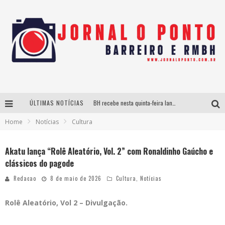
ÚLTIMAS NOTÍCIAS
BH recebe nesta quinta-feira lançamento do jogo “Coleta Seletiva” com roda de conversa entre agentes da sustentabilidade
Home
Notícias
Cultura
Projeta Cultura abre inscrições gratuitas em São João del-Rei para oficinas de elaboração de projetos culturais e inteligência artificial
Instituto Cervantes apresenta recital do alaudista mexicano Francisco Gil na série Segunda Musical
Akatu lança “Rolê Aleatório, Vol. 2” com Ronaldinho Gaúcho e
clássicos do pagode
Últimos dias para inscrições no curso gratuito de Design de Moda em Nova Lima
Redacao
8 de maio de 2026
Cultura
,
Notícias
Rolê Aleatório, Vol 2 – Divulgação.