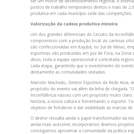
ser um motor de desenvolvimento regional. A estima
postos de trabalho temporários diretos e mais de 2.
produtiva em cada município sede das competições.
Valorização da cadeia produtiva mineira
Um dos grandes diferenciais do Circuito da Inconfidê
compromisso com a produção local. As camisas oficia
são confeccionadas em Itajubá, no Sul de Minas, en
esportivas são produzidas em Juiz de Fora, na Zona
disso, toda a equipe operacional é contratada regi
cada etapa, garantindo que o investimento do evento
diretamente as comunidades visitadas.
Marcelo Machado, Diretor Esportivo da Rede Atva, d
propósito do evento vai além da linha de chegada. “O
Inconfidência nasceu com um propósito muito claro: 
história, a nossa cultura e fomentando o esporte. 
objetivo de fortalecer e dar visibilidade às marcas de
O diretor ressalta ainda o papel transformador da ini
ainda mais acessível, incorporamos diversos projetos
conseguimos aproximar a comunidade da prática esp