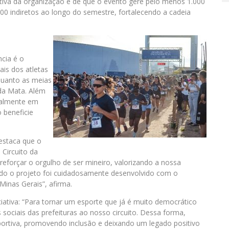
tiva da organização é de que o evento gere pelo menos 1.000
000 indiretos ao longo do semestre, fortalecendo a cadeia
ncia é o
is dos atletas
quanto as meias
 da Mata. Além
onalmente em
 beneficie
estaca que o
 Circuito da
reforçar o orgulho de ser mineiro, valorizando a nossa
Todo o projeto foi cuidadosamente desenvolvido com o
 Minas Gerais”, afirma.
ciativa: “Para tornar um esporte que já é muito democrático
 sociais das prefeituras ao nosso circuito. Dessa forma,
ortiva, promovendo inclusão e deixando um legado positivo