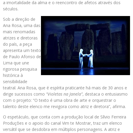
a imortalidade da alma e o reencontro de afetos através dos
séculos.
Sob a direção de
Ana Rosa, uma das
mais renomadas
atrizes e diretoras
do país, a peça
apresenta um texto
de Paulo Afonso de
Lima que une
rigorosa pesquisa
histórica à
sensibilidade
teatral. Ana Rosa, que é espírita praticante há mais de 30 anos e
dirige sucessos como
“Violetas na Janela”
, destaca o entusiasmo
com o projeto: “O texto é uma obra de arte e orquestrar o
talento deste elenco me revigora como atriz e diretora”, afirma.
O espetáculo, que conta com a produção local de Sílvio Ferreira
Produções e o apoio do canal Vim te Mostrar, traz um elenco
versátil que se desdobra em múltiplos personagens. A atriz e