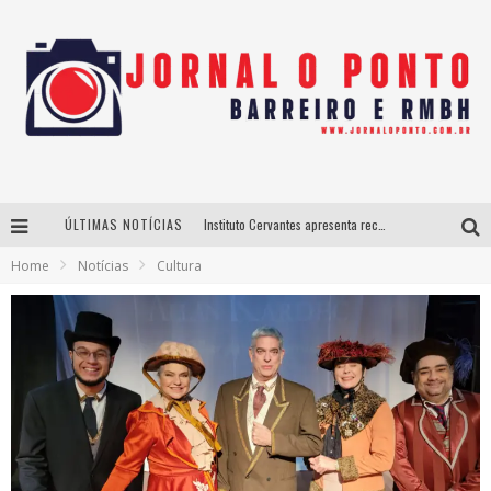
ÚLTIMAS NOTÍCIAS
Instituto Cervantes apresenta recital do alaudista mexicano Francisco Gil na série Segunda Musical
Home
Notícias
Cultura
Últimos dias para inscrições no curso gratuito de Design de Moda em Nova Lima
BH recebe nesta quinta-feira lançamento do jogo “Coleta Seletiva” com roda de conversa entre agentes da sustentabilidade
Projeta Cultura abre inscrições gratuitas em São João del-Rei para oficinas de elaboração de projetos culturais e inteligência artificial