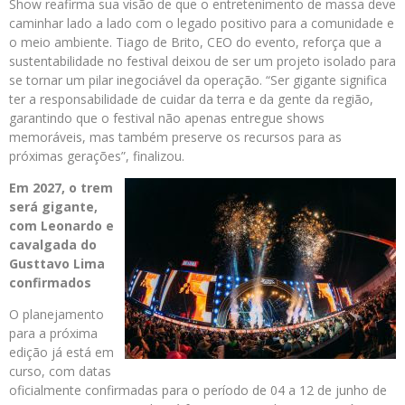
Show reafirma sua visão de que o entretenimento de massa deve
caminhar lado a lado com o legado positivo para a comunidade e
o meio ambiente. Tiago de Brito, CEO do evento, reforça que a
sustentabilidade no festival deixou de ser um projeto isolado para
se tornar um pilar inegociável da operação. “Ser gigante significa
ter a responsabilidade de cuidar da terra e da gente da região,
garantindo que o festival não apenas entregue shows
memoráveis, mas também preserve os recursos para as
próximas gerações”, finalizou.
Em 2027, o trem
será gigante,
com Leonardo e
cavalgada do
Gusttavo Lima
confirmados
O planejamento
para a próxima
edição já está em
curso, com datas
oficialmente confirmadas para o período de 04 a 12 de junho de