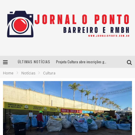
ÚLTIMAS NOTÍCIAS
Projeta Cultura abre inscrições gratuitas em São João del-Rei para oficinas de elaboração de projetos culturais e inteligência artificial
Home
Notícias
Cultura
Instituto Cervantes apresenta recital do alaudista mexicano Francisco Gil na série Segunda Musical
Últimos dias para inscrições no curso gratuito de Design de Moda em Nova Lima
Exposete 2026 já vendeu 70% dos ingressos a pouco mais de um mês do evento