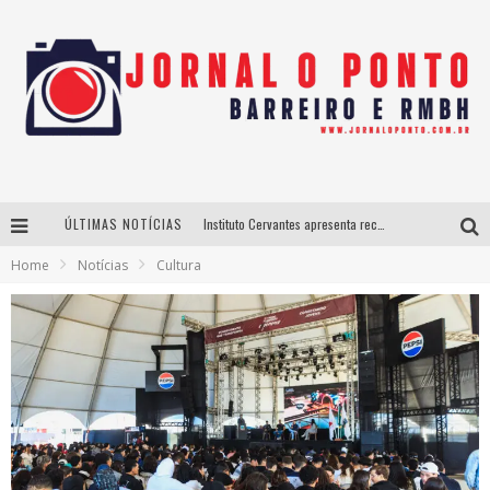
ÚLTIMAS NOTÍCIAS
Instituto Cervantes apresenta recital do alaudista mexicano Francisco Gil na série Segunda Musical
Home
Notícias
Cultura
Últimos dias para inscrições no curso gratuito de Design de Moda em Nova Lima
BH recebe nesta quinta-feira lançamento do jogo “Coleta Seletiva” com roda de conversa entre agentes da sustentabilidade
Projeta Cultura abre inscrições gratuitas em São João del-Rei para oficinas de elaboração de projetos culturais e inteligência artificial