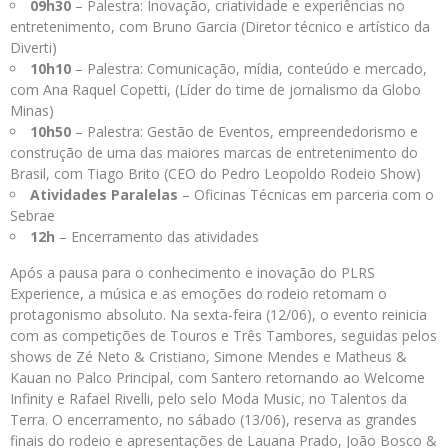
09h30
– Palestra: Inovação, criatividade e experiências no
entretenimento, com Bruno Garcia (Diretor técnico e artístico da
Diverti)
10h10
– Palestra: Comunicação, mídia, conteúdo e mercado,
com Ana Raquel Copetti, (Líder do time de jornalismo da Globo
Minas)
10h50
– Palestra: Gestão de Eventos, empreendedorismo e
construção de uma das maiores marcas de entretenimento do
Brasil, com Tiago Brito (CEO do Pedro Leopoldo Rodeio Show)
Atividades Paralelas
– Oficinas Técnicas em parceria com o
Sebrae
12h
– Encerramento das atividades
Após a pausa para o conhecimento e inovação do PLRS
Experience, a música e as emoções do rodeio retomam o
protagonismo absoluto. Na sexta-feira (12/06), o evento reinicia
com as competições de Touros e Três Tambores, seguidas pelos
shows de Zé Neto & Cristiano, Simone Mendes e Matheus &
Kauan no Palco Principal, com Santero retornando ao Welcome
Infinity e Rafael Rivelli, pelo selo Moda Music, no Talentos da
Terra. O encerramento, no sábado (13/06), reserva as grandes
finais do rodeio e apresentações de Lauana Prado, João Bosco &