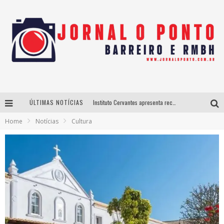
ÚLTIMAS NOTÍCIAS
Instituto Cervantes apresenta recital do alaudista mexicano Francisco Gil na série Segunda Musical
Home
Notícias
Cultura
Últimos dias para inscrições no curso gratuito de Design de Moda em Nova Lima
BH recebe nesta quinta-feira lançamento do jogo “Coleta Seletiva” com roda de conversa entre agentes da sustentabilidade
Projeta Cultura abre inscrições gratuitas em São João del-Rei para oficinas de elaboração de projetos culturais e inteligência artificial