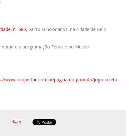
.
rdade, n
º
680
, bairro Funcionários, na cidade de Belo
a durante a programação Férias é no Museu!
s://www.cooperfun.com.br/pagina-do-produto/jogo-coleta-