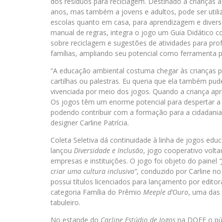
dos resíduos para reciclagem. Destinado a crianças a 
anos, mas também a jovens e adultos, pode ser util
escolas quanto em casa, para aprendizagem e diver
manual de regras, integra o jogo um Guia Didático 
sobre reciclagem e sugestões de atividades para pro
famílias, ampliando seu potencial como ferramenta 
“A educação ambiental costuma chegar às crianças 
cartilhas ou palestras. Eu queria que ela também pud
vivenciada por meio dos jogos. Quando a criança ap
Os jogos têm um enorme potencial para despertar a c
podendo contribuir com a formação para a cidadania 
designer Carline Patrícia.
Coleta Seletiva dá continuidade à linha de jogos edu
lançou
Diversidade e Inclusão
, jogo cooperativo volt
empresas e instituições. O jogo foi objeto do painel
criar uma cultura inclusiva”
, conduzido por Carline n
possui títulos licenciados para lançamento por edito
categoria Família do Prêmio
Meeple d’Ouro
, uma das
tabuleiro.
No estande do
Carline Estúdio de Jogos
na DOFF o púb