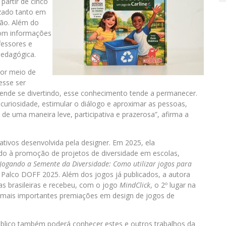
partir de cinco
izado tanto em
são. Além do
com informações
fessores e
pedagógica.
por meio de
esse ser
rende se divertindo, esse conhecimento tende a permanecer.
uriosidade, estimular o diálogo e aproximar as pessoas,
de uma maneira leve, participativa e prazerosa”, afirma a
cativos desenvolvida pela designer. Em 2025, ela
ado à promoção de projetos de diversidade em escolas,
“Jogando a Semente da Diversidade: Como utilizar jogos para
o Palco DOFF 2025. Além dos jogos já publicados, a autora
ras brasileiras e recebeu, com o jogo
MindClick
, o 2º lugar na
 mais importantes premiações em design de jogos de
lico também poderá conhecer estes e outros trabalhos da