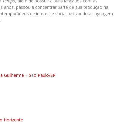
do Tempo
, além de possuir álbuns lançados com as
os anos, passou a concentrar parte de sua produção na
temporâneos de interesse social, utilizando a linguagem
.
la Guilherme – S
ã
o Paulo/SP
lo Horizonte