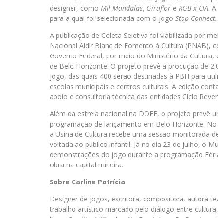
designer, como
Mil Mandalas
,
Giraflor
e
KGB x CIA
. A
para a qual foi selecionada com o jogo
Stop Connect.
A publicação de Coleta Seletiva foi viabilizada por mei
Nacional Aldir Blanc de Fomento à Cultura (PNAB), 
Governo Federal, por meio do Ministério da Cultura, 
de Belo Horizonte. O projeto prevê a produção de 2
jogo, das quais 400 serão destinadas à PBH para uti
escolas municipais e centros culturais. A edição con
apoio e consultoria técnica das entidades Ciclo Revers
Além da estreia nacional na DOFF, o projeto prevê 
programação de lançamento em Belo Horizonte. No d
a Usina de Cultura recebe uma sessão monitorada de
voltada ao público infantil. Já no dia 23 de julho,
demonstrações do jogo durante a programação Férias
obra na capital mineira.
Sobre Carline Patrícia
Designer de jogos, escritora, compositora, autora tea
trabalho artístico marcado pelo diálogo entre cultur