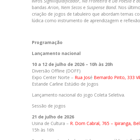
livros
Signiliquidificador
,
Na Fronteira
e
Da Poesia e 
bandas
Arion
,
Nem Secos
e
Suspense Band
. Nos últim
criação de jogos de tabuleiro que abordam temas con
lúdica como instrumento de aprendizagem e reflexão
Programação
Lançamento nacional
10 a 12 de julho de 2026 – 10h às 20h
Diversão Offline (DOFF)
Expo Center Norte –
Rua Jos
é
Bernardo Pinto, 333 Vi
Estande Carline Estúdio de Jogos
Lançamento nacional do jogo Coleta Seletiva.
Sessão de jogos
21 de julho de 2026
Usina de Cultura –
R. Dom Cabral, 765 – Ipiranga, Be
15h às 16h