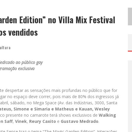
P
ROJETA CULTURA ABRE INSCRIÇÕES GRATUITAS EM SÃO JOÃO DEL-REI PARA OFICINAS DE ELABORAÇÃO DE PROJETOS CULTURAIS E INTELIGÊNCIA ARTIFICIAL
den Edition” no Villa Mix Festival
I
NSTITUTO CERVANTES APRESENTA RECITAL DO ALAUDISTA MEXICANO FRANCISCO GIL NA SÉRIE SEGUNDA MUSICAL
os vendidos
ultura
edicado ao público gay
gramação exclusiva
e despertar as sensações mais profundas no público que for
 lugar no espaço deve correr, pois mais de 80% dos ingressos já
bril, sábado, no Mega Space (Av. das Indústrias, 3000, Santa
ateus, Simone e Simaria e Matheus e Kauan, Wesley
ico presente no camarote terá shows exclusivos de
Walking
en Saff
,
Vinek
,
Reury Caxito
e
Gustavo Medrado
.
rote Sense traz o tema “The Magic Garden Edition”. Interações