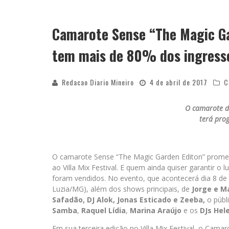
Camarote Sense “The Magic Gar
tem mais de 80% dos ingress
Redacao Diario Mineiro
4 de abril de 2017
C
O
camarote d
terá pro
O camarote Sense “The Magic Garden Editon” promet
ao Villa Mix Festival. E quem ainda quiser garantir o
foram vendidos. No evento, que acontecerá dia 8 de a
Luzia/MG), além dos shows principais, de
Jorge e M
Safadão, DJ Alok, Jonas Esticado e Zeeba,
o públ
Samba
,
Raquel Lídia
,
Marina Araújo
e os
DJs Hel
Em sua terceira edição no Villa Mix Festival, o Cama