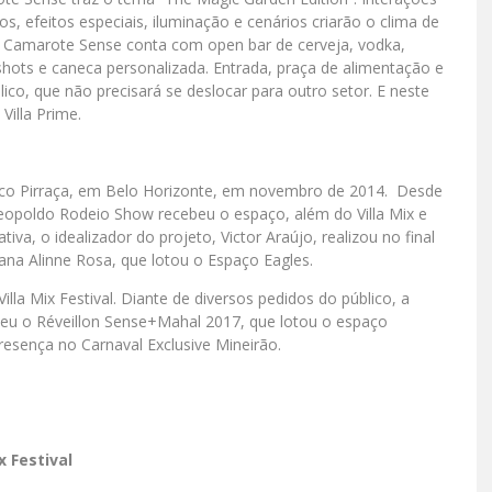
os, efeitos especiais, iluminação e cenários criarão o clima de
o Camarote Sense conta com open bar de cerveja, vodka,
shots e caneca personalizada. Entrada, praça de alimentação e
co, que não precisará se deslocar para outro setor. E neste
Villa Prime.
o Pirraça, em Belo Horizonte, em novembro de 2014. Desde
eopoldo Rodeio Show recebeu o espaço, além do Villa Mix e
va, o idealizador do projeto, Victor Araújo, realizou no final
na Alinne Rosa, que lotou o Espaço Eagles.
lla Mix Festival. Diante de diversos pedidos do público, a
u o Réveillon Sense+Mahal 2017, que lotou o espaço
esença no Carnaval Exclusive Mineirão.
 Festival