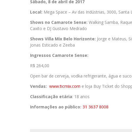
Sábado, 8 de abril de 2017
Local:
Mega Space – Av das Indústrias, 3000, Santa L
Shows no Camarote Sense:
Walking Samba, Raquel 
Caxito e DJ Gustavo Medrado
Shows Villa Mix Belo Horizonte:
Jorge e Mateus, S
Jonas Esticado e Zeeba
Ingressos Camarote Sense:
R$ 264,00
Open bar de cerveja, vodka refrigerante, água e suco
Vendas:
www.ticmix.com
e loja Buy Ticket do Shopp
Classificação etária
: 18 anos
Informações ao público:
31 3637 8008