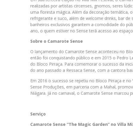
realizadas por artistas circenses, gnomos, seres lúdic
uma floresta mágica. Além da decoração temática, 
refrigerante e suco, além de welcome drinks, bar de 
banheiros exclusivos garantem a comodidade do públi
ano, o quem estiver no Sense terá acesso ao espaço 
Sobre o Camarote Sense
O lançamento do Camarote Sense aconteceu no Bloc
então foi conquistando público e em 2015 o Pedro L
do Bloco Pirraça. Para comemorar o sucesso da iniciati
do ano passado a Ressaca Sense, com a cantora baia
Em 2016 o sucesso se repetiu no Bloco Pirraça e no Vi
Sense Produções, em parceria com a Mahal, promove
Niágara. Já no carnaval, o Camarote Sense marcou pr
Serviço
Camarote Sense “The Magic Garden” no Villa Mix