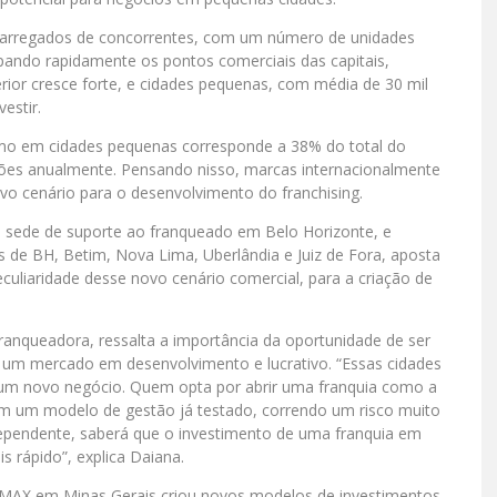
ecarregados de concorrentes, com um número de unidades
ando rapidamente os pontos comerciais das capitais,
ior cresce forte, e cidades pequenas, com média de 30 mil
estir.
o em cidades pequenas corresponde a 38% do total do
hões anualmente. Pensando nisso, marcas internacionalmente
o cenário para o desenvolvimento do franchising.
om sede de suporte ao franqueado em Belo Horizonte, e
de BH, Betim, Nova Lima, Uberlândia e Juiz de Fora, aposta
uliaridade desse novo cenário comercial, para a criação de
ranqueadora, ressalta a importância da oportunidade de ser
 um mercado em desenvolvimento e lucrativo. “Essas cidades
 um novo negócio. Quem opta por abrir uma franquia como a
om um modelo de gestão já testado, correndo um risco muito
ependente, saberá que o investimento de uma franquia em
 rápido”, explica Daiana.
E/MAX em Minas Gerais criou novos modelos de investimentos