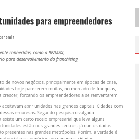
B
H RECEBE NESTA QUINTA-FEIRA LANÇAMENTO DO JOGO “COLETA SELETIVA” COM RODA DE CONVERSA ENTRE AGENTES DA SUSTENTABILIDADE
ortunidades para empreendedores
P
ROJETA CULTURA ABRE INSCRIÇÕES GRATUITAS EM SÃO JOÃO DEL-REI PARA OFICINAS DE ELABORAÇÃO DE PROJETOS CULTURAIS E INTELIGÊNCIA ARTIFICIAL
conomia
ente conhecidas, como a RE/MAX,
rio para desenvolvimento do franchising
to de novos negócios, principalmente em épocas de crise,
unidades hoje parecerem muitas, no mercado de franquias,
e crescer, forçando os empreendedores a se reinventarem.
 aceitavam abrir unidades nas grandes capitais. Cidades com
 dessas empresas. Segundo pesquisa divulgada
a existe um certo receio empresarial que leva alguns
tunidades estão nos grandes centros, já que os dados
o presentes nas grandes metrópoles. Porém, a verdade é
otencial para negócios em pequenas cidades.