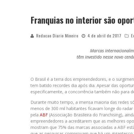
Franquias no interior são op
Redacao Diario Mineiro
4 de abril de 2017
E
Marcas internacionalm
têm investido nesse novo cená
O Brasil é a terra dos empreendedores, e o surgimen
tem batido recordes dia após dia. Apesar das oport
especificamente, a concorrência também não para d
Durante muito tempo, a imensa maioria das redes só
menos de 300 mil habitantes ficavam longe do radar
pela
ABF
(Associação Brasileira do Franchising), aind
empreendedores a acreditarem que as melhores opor
mostram que 75% das marcas associadas a ABF estã
que as pesquisas comprovam que há um gigantesco p