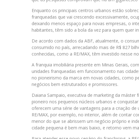
Enquanto os principais centros urbanos estão sobr
franqueadas que vai crescendo excessivamente, ocup
deixando menos espaço para novas empresas, o inter
habitantes, têm sido a bola da vez para quem quer inv
De acordo com dados da ABF, atualmente, o consum
consumido no país, arrecadando mais de R$ 827 bil
conhecidas, como a RE/MAX, têm investido nesse nov
A franquia imobiliária presente em Minas Gerais, c
unidades franqueadas em funcionamento nas cidades 
no pioneirismo da marca em novas cidades, como pec
negócios bem estruturados e promissores.
Daiana Sampaio, executiva de marketing da máster f
pioneiro nos pequenos núcleos urbanos e conquistar
oferecem uma série de vantagens para a criação de
RE/MAX, por exemplo, no interior, além de contar c
menor do que se abrissem um negócio próprio e ind
cidade pequena é bem mais baixo, e retorno vem mais
Para atender esse novo cenário do franchising, a R