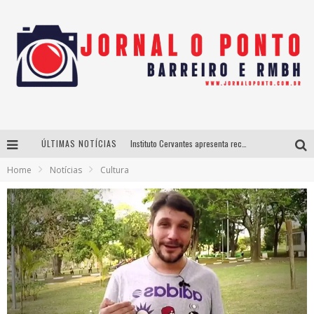
ÚLTIMAS NOTÍCIAS
Instituto Cervantes apresenta recital do alaudista mexicano Francisco Gil na série Segunda Musical
Home
Notícias
Cultura
Últimos dias para inscrições no curso gratuito de Design de Moda em Nova Lima
BH recebe nesta quinta-feira lançamento do jogo “Coleta Seletiva” com roda de conversa entre agentes da sustentabilidade
Projeta Cultura abre inscrições gratuitas em São João del-Rei para oficinas de elaboração de projetos culturais e inteligência artificial