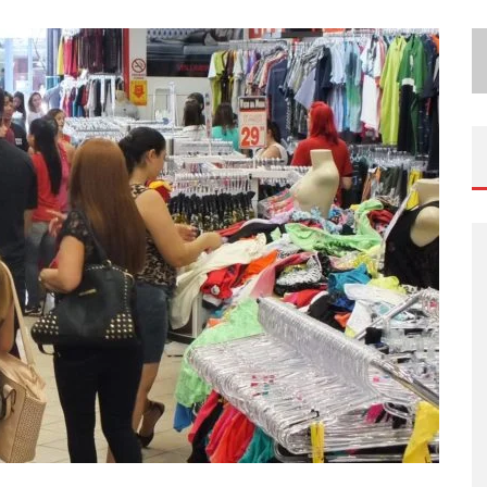
P
ROJETA CULTURA ABRE INSCRIÇÕES GRATUITAS EM SÃO JOÃO DEL-REI PARA OFICINAS DE ELABORAÇÃO DE PROJETOS CULTURAIS E INTELIGÊNCIA ARTIFICIAL
I
NSTITUTO CERVANTES APRESENTA RECITAL DO ALAUDISTA MEXICANO FRANCISCO GIL NA SÉRIE SEGUNDA MUSICAL