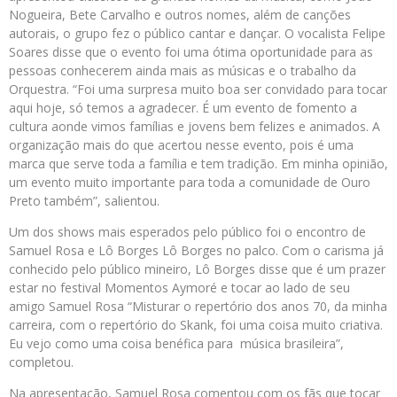
Nogueira, Bete Carvalho e outros nomes, além de canções
autorais, o grupo fez o público cantar e dançar. O vocalista Felipe
Soares disse que o evento foi uma ótima oportunidade para as
pessoas conhecerem ainda mais as músicas e o trabalho da
Orquestra. “Foi uma surpresa muito boa ser convidado para tocar
aqui hoje, só temos a agradecer. É um evento de fomento a
cultura aonde vimos famílias e jovens bem felizes e animados. A
organização mais do que acertou nesse evento, pois é uma
marca que serve toda a família e tem tradição. Em minha opinião,
um evento muito importante para toda a comunidade de Ouro
Preto também”, salientou.
Um dos shows mais esperados pelo público foi o encontro de
Samuel Rosa e Lô Borges Lô Borges no palco. Com o carisma já
conhecido pelo público mineiro, Lô Borges disse que é um prazer
estar no festival Momentos Aymoré e tocar ao lado de seu
amigo Samuel Rosa “Misturar o repertório dos anos 70, da minha
carreira, com o repertório do Skank, foi uma coisa muito criativa.
Eu vejo como uma coisa benéfica para música brasileira”,
completou.
Na apresentação, Samuel Rosa comentou com os fãs que tocar