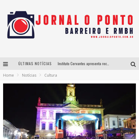
ÚLTIMAS NOTÍCIAS
Instituto Cervantes apresenta recital do alaudista mexicano Francisco Gil na série Segunda Musical
Home
Notícias
Cultura
Últimos dias para inscrições no curso gratuito de Design de Moda em Nova Lima
BH recebe nesta quinta-feira lançamento do jogo “Coleta Seletiva” com roda de conversa entre agentes da sustentabilidade
Projeta Cultura abre inscrições gratuitas em São João del-Rei para oficinas de elaboração de projetos culturais e inteligência artificial