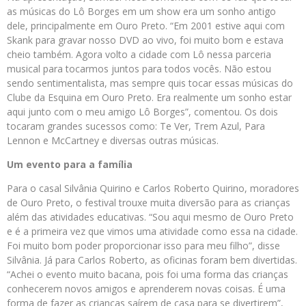
as músicas do Lô Borges em um show era um sonho antigo
dele, principalmente em Ouro Preto. “Em 2001 estive aqui com
Skank para gravar nosso DVD ao vivo, foi muito bom e estava
cheio também. Agora volto a cidade com Lô nessa parceria
musical para tocarmos juntos para todos vocês. Não estou
sendo sentimentalista, mas sempre quis tocar essas músicas do
Clube da Esquina em Ouro Preto. Era realmente um sonho estar
aqui junto com o meu amigo Lô Borges”, comentou. Os dois
tocaram grandes sucessos como: Te Ver, Trem Azul, Para
Lennon e McCartney e diversas outras músicas.
Um evento para a família
Para o casal Silvânia Quirino e Carlos Roberto Quirino, moradores
de Ouro Preto, o festival trouxe muita diversão para as crianças
além das atividades educativas. “Sou aqui mesmo de Ouro Preto
e é a primeira vez que vimos uma atividade como essa na cidade.
Foi muito bom poder proporcionar isso para meu filho”, disse
Silvânia. Já para Carlos Roberto, as oficinas foram bem divertidas.
“Achei o evento muito bacana, pois foi uma forma das crianças
conhecerem novos amigos e aprenderem novas coisas. É uma
forma de fazer as crianças saírem de casa para se divertirem”,