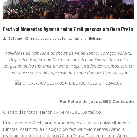
Festival Momentos Aymoré reúne 7 mil pessoas em Ouro Preto
Redacao
22 de agosto de 2016
Cultura
,
Notícias
Atividades educativas e os shows de Pé de Sonho, Coração Palpita,
Orquestra Gafieira de Ouro e o encontro de Samuel Rosa e Lô
Borges no palco movimentaram a Praça Tiradentes; eventou contou
com a assessoria de imprensa do Grupo Balo de Comunicação
Por Felipe de Jesus/GBC Conteúdo
Crédito das fotos: Hendrix Ribeiro/GBC Conteúdo
Um dia memorável para moradores, estudantes universitários e
turistas. Assim foi a 6ª edição do festival “Momentos Aymoré”
realizada no último sábado (20) na Praça Tiradentes, em Ouro