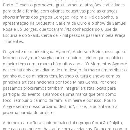
Preto. O evento promoveu, gratuitamente, atrações e atividades
para toda a família, com oficinas educativas para as crianças,
shows infantis dos grupos Coração Palpira e Pé de Sonho, a
apresentação da Orquestra Gafieira de Ouro e o show de Samuel
Rosa e Lô Borges, que tocaram
hits
conhecidos do Clube da
Esquina e do Skank. Cerca de 7 mil pessoas passaram pela Praça
Tiradentes.
O gerente de marketing da Aymoré, Anderson Freire, disse que o
Momentos Aymoré surgiu para retribuir o carinho que o público
mineiro tem com a marca há muitos anos. “O Momentos Aymoré
nasceu há dois anos diante de um desejo da marca em retribuir o
carinho que os mineiros têm, levando cultura e shows com os
principais artistas nacionais por toda Minas Gerais. Por onde
passamos procuramos também integrar artistas locais para
participar do evento. Falamos de uma marca que tem como
foco retribuir o carinho da família mineira e por isso, Pouso
Alegre será o nosso próximo destino”, disse, já adiantando a
próxima parada do projeto.
A primeira atração a subir no palco foi o grupo Coração Palpita,
que cantou e brincou bastante com as crianças. De acordo com a