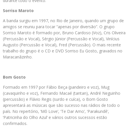
durante todo o evento.
Sorriso Maroto
A banda surgiu em 1997, no Rio de Janeiro, quando um grupo de
amigos se reuniu para tocar “apenas por diversão”. O grupo
Sorriso Maroto é formado por, Bruno Cardoso (Voz), Cris Oliveira
(Percussão e Vocal), Sérgio Júnior (Percussão e Vocal), Vinícius
Augusto (Percussão e Vocal), Fred (Percussão). O mais recente
trabalho do grupo é o CD e DVD Sorriso Eu Gosto, gravados no
Maracanãzinho.
Bom Gosto
Formado em 1997 por Fábio Beça (pandeiro e voz), Mug
(cavaquinho e voz), Fernando Macaé (tantan), André Neguinho
(percussão) e Flávio Regis (surdo e cuíca), o Bom Gosto
apresentará as músicas que são sucesso nas rádios de todo o
país. No repertório, ‘Mô Love’, ‘Te Dar Amo’, ‘Parakundê’,
‘Patricinha do Olho Azul’ e vários outros sucessos estão
confirmados.