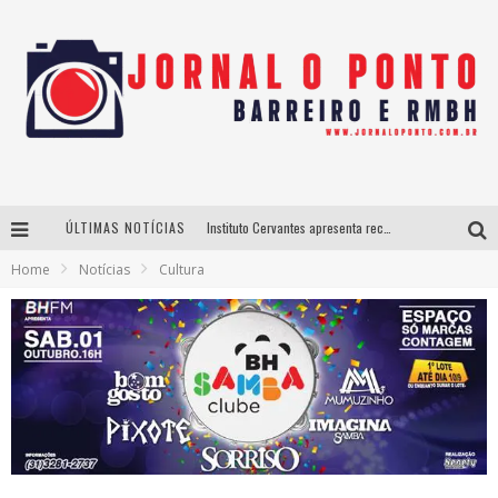
Instituto Cervantes apresenta recital do alaudista mexicano Francisco Gil na série Segunda Musical
ÚLTIMAS NOTÍCIAS
Home
Notícias
Cultura
Últimos dias para inscrições no curso gratuito de Design de Moda em Nova Lima
BH recebe nesta quinta-feira lançamento do jogo “Coleta Seletiva” com roda de conversa entre agentes da sustentabilidade
Projeta Cultura abre inscrições gratuitas em São João del-Rei para oficinas de elaboração de projetos culturais e inteligência artificial