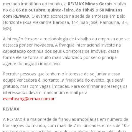
mercado imobiliário do mundo, a
RE/MAX Minas Gerais
realiza
no dia
06 de outubro, quinta-feira,
às 18h45
o
60 Minutos
com RE/MAX
. O evento acontece na sede da empresa em Belo
Horizonte (Rua Alexandre Barbosa, 114, São José, Pampulha, BH,
MG).
A intenção é expor a metodologia de trabalho da empresa que se
destaca por ser inovadora. A franquia internacional investe na
capacitação continua dos seus Corretores de Imóveis, desta
forma ele se torna muito mais valorizado por ser o principal
agente do negócio imobiliário.
Recrutar pessoas que tenham o interesse de se juntar a essa
equipe vencedora é, portanto, a finalidade do evento, que será
gratuito, mas com vagas limitadas. Para confirmar a presença os
interessados devem mandar um e-mail para
eventosmg@remax.com.br
.
RE/MAX
A RE/MAX é a maior rede de franquias imobiliárias em número de
transações do mundo, com mais de 7 mil unidades e mais de 105
mil corretores associados ao redor do globo. A companhia abriu