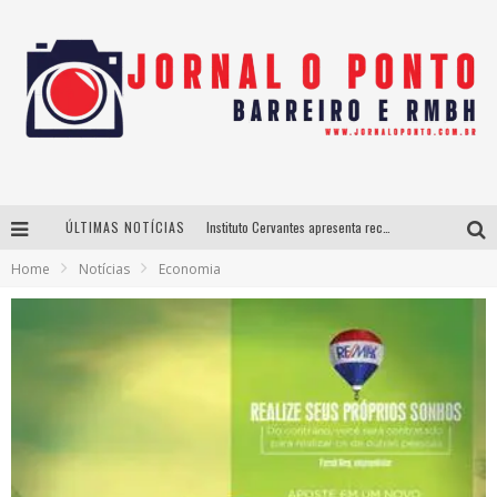
ÚLTIMAS NOTÍCIAS
Instituto Cervantes apresenta recital do alaudista mexicano Francisco Gil na série Segunda Musical
Home
Notícias
Economia
Últimos dias para inscrições no curso gratuito de Design de Moda em Nova Lima
BH recebe nesta quinta-feira lançamento do jogo “Coleta Seletiva” com roda de conversa entre agentes da sustentabilidade
Projeta Cultura abre inscrições gratuitas em São João del-Rei para oficinas de elaboração de projetos culturais e inteligência artificial