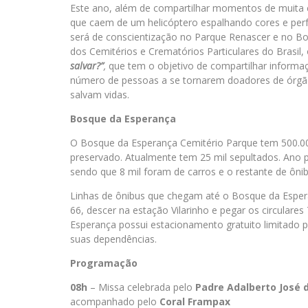
Este ano, além de compartilhar momentos de muita 
que caem de um helicóptero espalhando cores e perf
será de conscientização no Parque Renascer e no B
dos Cemitérios e Crematórios Particulares do Brasil
salvar?”
,
que tem o objetivo de compartilhar informa
número de pessoas a se tornarem doadores de órgão
salvam vidas.
Bosque da Espera
nça
O Bosque da Esperança Cemitério Parque tem 500.00
preservado. Atualmente tem 25 mil sepultados. Ano p
sendo que 8 mil foram de carros e o restante de ôni
Linhas de ônibus que chegam até o Bosque da Esper
66, descer na estação Vilarinho e pegar os circulare
Esperança possui estacionamento gratuito limitado 
suas dependências.
Programação
08h
– Missa celebrada pelo
Padre Adalberto José 
acompanhado pelo
Coral Frampax