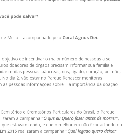
você pode salvar?
o de Mello – acompanhado pelo
Coral Agnus Dei
.
objetivo de incentivar o maior número de pessoas a se
uros doadores de órgãos precisam informar sua família e
ar muitas pessoas: pâncreas, rins, fígado, coração, pulmão,
s. No dia 2, vão estar no Parque Renascer monitoras
com as pessoas informações sobre – a importância da doação
emitérios e Crematórios Particulares do Brasil, o Parque
ealizaram a campanha
“
O que eu Quero fazer antes de morrer
”,
 que estavam tendo, e que o melhor era não ficar adiando ou
r. Em 2015 realizaram a campanha
”
Qual legado quero deixar