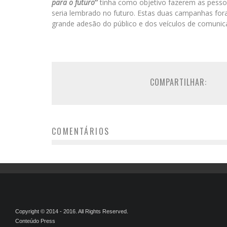
para o futuro
”
tinha como objetivo fazerem as pessoa
seria lembrado no futuro. Estas duas campanhas fo
grande adesão do público e dos veículos de comunic
COMPARTILHAR:
COMENTÁRIOS
Copyright © 2014 - 2016. All Rights Reserved.
Conteúdo Press