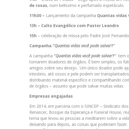
de rosas
, num belíssimo e perfumado espetáculo.
11h30 –
Lançamento da campanha
Quantas vidas 
13h – Culto Evangélico com Pastor Leandro
15h
– celebração de missa pelo Padre José Fernand
Campanha “
Quantas vidas você pode salvar
?”
A campanha
“
Quantas vidas você pode salvar
?”
tem o 
tornarem doadores de órgãos. É bem simples, os fut
amigos sobre seu desejo. Um único doador pode ajud
intestino, até ossos e pele podem ser transplantado
distribuindo material específico e compartilhando 
de órgãos – assunto que pode salvar muitas vidas.
Empresas engajadas
Em 2014, em parceria com o SINCEP – Sindicato dos C
Renascer, Bosque da Esperança e Funeral House, r
tema que levou as pessoas a meditarem sobre a vida
deixando para depois, as coisas que poderiam faze