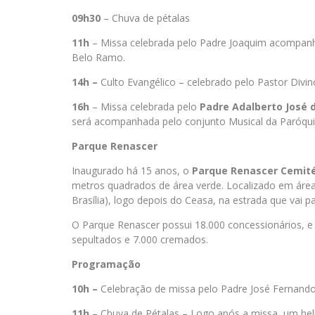
09h30
– Chuva de pétalas
11h
– Missa celebrada pelo Padre Joaquim acompanh
Belo Ramo.
14h –
Culto Evangélico – celebrado pelo Pastor Divi
16h
– Missa celebrada pelo
Padre Adalberto José 
será acompanhada pelo conjunto Musical da Paróqu
Parque Renascer
Inaugurado há 15 anos, o
Parque Renascer Cemité
metros quadrados de área verde. Localizado em área 
Brasília), logo depois do Ceasa, na estrada que vai p
O Parque Renascer possui 18.000 concessionários, e
sepultados e 7.000 cremados.
Programação
10h –
Celebração de missa pelo Padre José Fernand
11h
– Chuva de Pétalas – Logo após a missa, um he