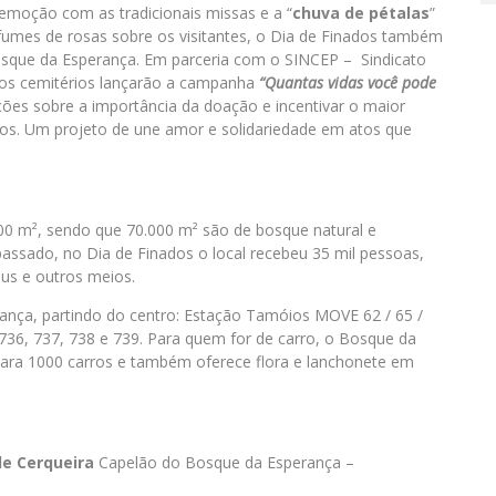
emoção com as tradicionais missas e a “
chuva de pétalas
”
umes de rosas sobre os visitantes, o Dia de Finados também
osque da Esperança. Em parceria com o SINCEP – Sindicato
, os cemitérios lançarão a campanha
“Quantas vidas você pode
ções sobre a importância da doação e incentivar o maior
s. Um projeto de une amor e solidariedade em atos que
0 m², sendo que 70.000 m² são de bosque natural e
assado, no Dia de Finados o local recebeu 35 mil pessoas,
bus e outros meios.
ança, partindo do centro: Estação Tamóios MOVE 62 / 65 /
s 736, 737, 738 e 739. Para quem for de carro, o Bosque da
para 1000 carros e também oferece flora e lanchonete em
de Cerqueira
Capelão do Bosque da Esperança –