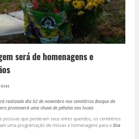
agem será de homenagens e
ãos
ícias
rá realizada dia 02 de novembro nos cemitérios Bosque da
tero promoverá uma chuva de pétalas nos locais
s pessoas que perderam seus entes queridos, os cemitérios
ram uma programação de missas e homenagens para o
Dia