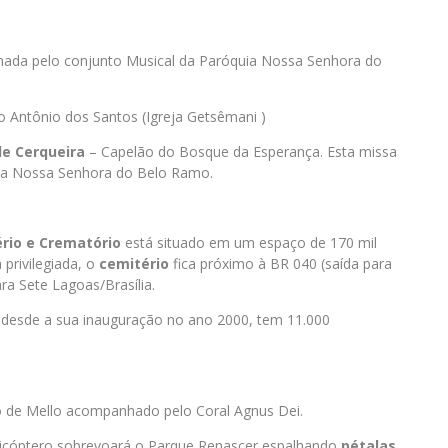
ada pelo conjunto Musical da Paróquia Nossa Senhora do
no Antônio dos Santos (Igreja Getsêmani )
de Cerqueira
– Capelão do Bosque da Esperança. Esta missa
ia Nossa Senhora do Belo Ramo.
rio
e
Crematório
está situado em um espaço de 170 mil
privilegiada, o
cemitério
fica próximo à BR 040 (saída para
ara Sete Lagoas/Brasília.
 desde a sua inauguração no ano 2000, tem 11.000
o de Mello acompanhado pelo Coral Agnus Dei.
licóptero sobrevoará o Parque Renascer espalhando
pétalas