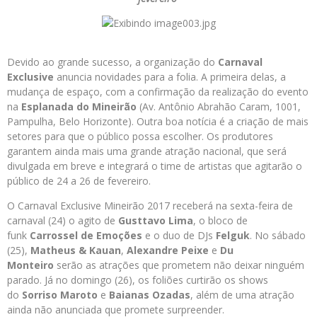
Devido ao grande sucesso, a organização do
Carnaval
Exclusive
anuncia novidades para a folia. A primeira delas, a
mudança de espaço, com a confirmação da realização do evento
na
Esplanada do Mineirão
(Av. Antônio Abrahão Caram, 1001,
Pampulha, Belo Horizonte). Outra boa notícia é a criação de mais
setores para que o público possa escolher. Os produtores
garantem ainda mais uma grande atração nacional, que será
divulgada em breve e integrará o time de artistas que agitarão o
público de 24 a 26 de fevereiro.
O Carnaval Exclusive Mineirão 2017 receberá na sexta-feira de
carnaval (24) o agito de
Gusttavo Lima
, o bloco de
funk
Carrossel de Emoções
e o duo de DJs
Felguk
. No sábado
(25),
Matheus & Kauan
,
Alexandre Peixe
e
Du
Monteiro
serão as atrações que prometem não deixar ninguém
parado. Já no domingo (26), os foliões curtirão os shows
do
Sorriso Maroto
e
Baianas Ozadas
, além de uma atração
ainda não anunciada que promete surpreender.