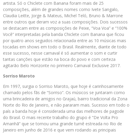
artista. Só o Chiclete com Banana foram mais de 25
composições, além de grandes nomes como Ivete Sangalo,
Claudia Leitte, Jorge & Mateus, Michel Teló, Bruno & Marrone
entre outros que deram voz a suas composições. Dois sucessos
se destacam entre as composições de Peixe, “Voa Voa” e “100%
Você” interpretadas pela banda Chiclete com Banana que ficou
por quatro anos seguidos relacionada entre as 10 músicas mais
tocadas em shows em todo o Brasil. Realmente, diante de todo
esse sucesso, nesse carnaval é só aumentar o som e curtir
tantas canções que estão na boca do povo e com certeza
agitarão Belo Horizonte no primeiro Carnaval Exclusive 2017.
Sorriso Maroto
Em 1997, surgia o Sorriso Maroto, que hoje é carinhosamente
chamado pelos fãs de “Sorriso”. Os músicos se juntaram como
uma brincadeira de amigos no Grajaú, bairro tradicional da Zona
Norte do Rio de Janeiro, e não pararam mais. Sucesso em todo o
país a banda hoje é considerada uma das melhores de pagode
do Brasil. O mais recente trabalho do grupo é “De Volta Pro
Amanhã” que se tornou uma grande turnê estreada no Rio de
Janeiro em junho de 2016 e que vem rodando as principais