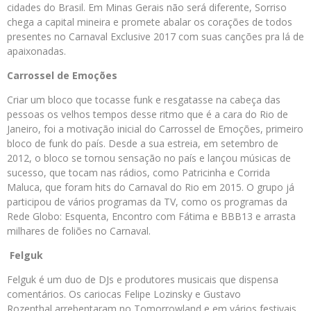
cidades do Brasil. Em Minas Gerais não será diferente, Sorriso
chega a capital mineira e promete abalar os corações de todos
presentes no Carnaval Exclusive 2017 com suas canções pra lá de
apaixonadas.
Carrossel de Emoções
Criar um bloco que tocasse funk e resgatasse na cabeça das
pessoas os velhos tempos desse ritmo que é a cara do Rio de
Janeiro, foi a motivação inicial do Carrossel de Emoções, primeiro
bloco de funk do país. Desde a sua estreia, em setembro de
2012, o bloco se tornou sensação no país e lançou músicas de
sucesso, que tocam nas rádios, como Patricinha e Corrida
Maluca, que foram hits do Carnaval do Rio em 2015. O grupo já
participou de vários programas da TV, como os programas da
Rede Globo: Esquenta, Encontro com Fátima e BBB13 e arrasta
milhares de foliões no Carnaval.
Felguk
Felguk é um duo de DJs e produtores musicais que dispensa
comentários. Os cariocas Felipe Lozinsky e Gustavo
Rozenthal arrebentaram no Tomorrowland e em vários festivais