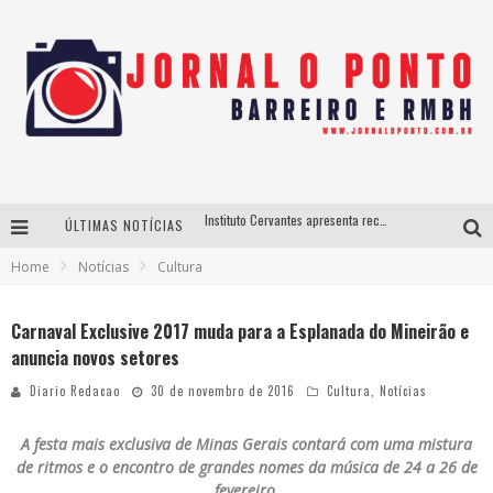
Instituto Cervantes apresenta recital do alaudista mexicano Francisco Gil na série Segunda Musical
ÚLTIMAS NOTÍCIAS
Últimos dias para inscrições no curso gratuito de Design de Moda em Nova Lima
Home
Notícias
Cultura
BH recebe nesta quinta-feira lançamento do jogo “Coleta Seletiva” com roda de conversa entre agentes da sustentabilidade
Projeta Cultura abre inscrições gratuitas em São João del-Rei para oficinas de elaboração de projetos culturais e inteligência artificial
Carnaval Exclusive 2017 muda para a Esplanada do Mineirão e
anuncia novos setores
Diario Redacao
30 de novembro de 2016
Cultura
,
Notícias
A festa mais exclusiva de Minas Gerais contará com uma mistura
de ritmos e o encontro de grandes nomes da música de 24 a 26 de
fevereiro