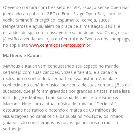
O evento contará com três setores: VIP, Espaço Sense Open Bar
(dedicado ao público LGBT) e Front Stage Open Bar, com de
vodka Smirnoff, energético, espumante, cerveja, sucos,
refrigerantes e água, além da praça de alimentação Beb´s, e
estandes de spa com massagem e salão de beleza. Os ingressos
já estão a venda nas lojas da Central dos Eventos nos shoppings,
no app e site
www.centraldoseventos.com.br
.
Matheus e Kauan
Matheus e Kauan vem conquistando seu espaço no mundo
sertanejo com suas canções, vozes e talento, e a cada dia
realizando o sonho de fazer parte dessa história. A dupla é
conhecida no cenário musical por conta de suas composições de
sucessos, que já foram gravados por grandes artistas, nesta lista
inclui Jorge e Mateus, Luan Santana, Michel Teló e Bruno &
Marrone. Hoje com a atual música de trabalho “Decide Aí”
estourada nas rádios e batendo a marca de 80 milhões de
visualizações no canal oficial da dupla no YouTube, os irmãos
goianos são considerados os novos queridinhos da música
sertaneja.