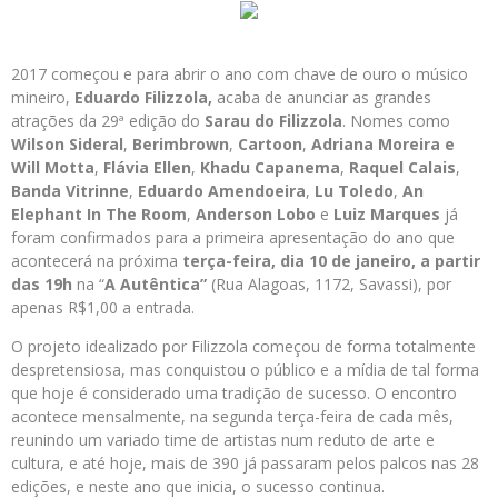
2017 começou e para abrir o ano com chave de ouro o músico
mineiro,
Eduardo Filizzola,
acaba de anunciar as grandes
atrações da 29ª edição do
Sarau do Filizzola
. Nomes como
Wilson Sideral
,
Berimbrown
,
Cartoon
,
Adriana Moreira e
Will Motta
,
Flávia Ellen
,
Khadu Capanema
,
Raquel Calais
,
Banda Vitrinne
,
Eduardo Amendoeira
,
Lu Toledo
,
An
Elephant In The Room
,
Anderson Lobo
e
Luiz Marques
já
foram confirmados para a primeira apresentação do ano que
acontecerá na próxima
terça-feira, dia
10 de janeiro, a partir
das 19h
na “
A Autêntica”
(Rua Alagoas, 1172, Savassi), por
apenas R$1,00 a entrada.
O projeto idealizado por Filizzola começou de forma totalmente
despretensiosa, mas conquistou o público e a mídia de tal forma
que hoje é considerado uma tradição de sucesso. O encontro
acontece mensalmente, na segunda terça-feira de cada mês,
reunindo um variado time de artistas num reduto de arte e
cultura, e até hoje, mais de 390 já passaram pelos palcos nas 28
edições, e neste ano que inicia, o sucesso continua.