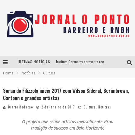
ÚLTIMAS NOTÍCIAS
Instituto Cervantes apresenta recital do alaudista mexicano Francisco Gil na série Segunda Musical
Home
Notícias
Cultura
Últimos dias para inscrições no curso gratuito de Design de Moda em Nova Lima
BH recebe nesta quinta-feira lançamento do jogo “Coleta Seletiva” com roda de conversa entre agentes da sustentabilidade
Sarau do Filizzola inicia 2017 com Wilson Sideral, Berimbrown,
Cartoon e grandes artistas
Projeta Cultura abre inscrições gratuitas em São João del-Rei para oficinas de elaboração de projetos culturais e inteligência artificial
Diario Redacao
2 de janeiro de 2017
Cultura
,
Notícias
O projeto que reúne artistas mensalmente virou
tradição de sucesso em Belo Horizonte