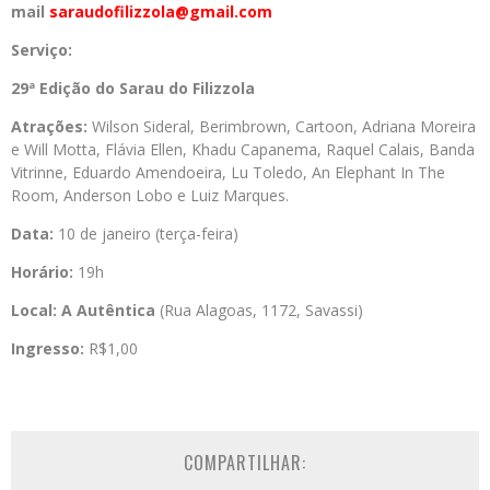
mail
saraudofilizzola@gmail.com
Serviço:
29ª Edição do Sarau do Filizzola
Atrações:
Wilson Sideral, Berimbrown, Cartoon, Adriana Moreira
e Will Motta, Flávia Ellen, Khadu Capanema, Raquel Calais, Banda
Vitrinne, Eduardo Amendoeira, Lu Toledo, An Elephant In The
Room, Anderson Lobo e Luiz Marques.
Data:
10 de janeiro (terça-feira)
Horário:
19h
Local:
A Autêntica
(Rua Alagoas, 1172, Savassi)
Ingresso:
R$1,00
COMPARTILHAR: