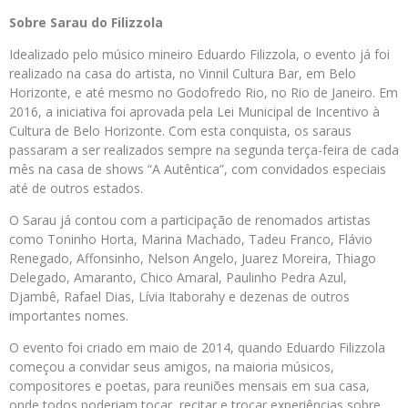
Sobre Sarau do Filizzola
Idealizado pelo músico mineiro Eduardo Filizzola, o evento já foi
realizado na casa do artista, no Vinnil Cultura Bar, em Belo
Horizonte, e até mesmo no Godofredo Rio, no Rio de Janeiro. Em
2016, a iniciativa foi aprovada pela Lei Municipal de Incentivo à
Cultura de Belo Horizonte. Com esta conquista, os saraus
passaram a ser realizados sempre na segunda terça-feira de cada
mês na casa de shows “A Autêntica”, com convidados especiais
até de outros estados.
O Sarau já contou com a participação de renomados artistas
como Toninho Horta, Marina Machado, Tadeu Franco, Flávio
Renegado, Affonsinho, Nelson Angelo, Juarez Moreira, Thiago
Delegado, Amaranto, Chico Amaral, Paulinho Pedra Azul,
Djambê, Rafael Dias, Lívia Itaborahy e dezenas de outros
importantes nomes.
O evento foi criado em maio de 2014, quando Eduardo Filizzola
começou a convidar seus amigos, na maioria músicos,
compositores e poetas, para reuniões mensais em sua casa,
onde todos poderiam tocar, recitar e trocar experiências sobre