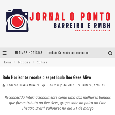
ÚLTIMAS NOTÍCIAS
Instituto Cervantes apresenta recital do alaudista mexicano Francisco Gil na série Segunda Musical
Home
Notícias
Cultura
Últimos dias para inscrições no curso gratuito de Design de Moda em Nova Lima
BH recebe nesta quinta-feira lançamento do jogo “Coleta Seletiva” com roda de conversa entre agentes da sustentabilidade
Belo Horizonte recebe o espetáculo Bee Gees Alive
Projeta Cultura abre inscrições gratuitas em São João del-Rei para oficinas de elaboração de projetos culturais e inteligência artificial
Redacao Diario Mineiro
9 de março de 2017
Cultura
,
Notícias
Reconhecida internacionalmente como uma das melhores bandas
que fazem tributo ao Bee Gees, grupo sobe ao palco do Cine
Theatro Brasil Vallourec no dia 31 de março