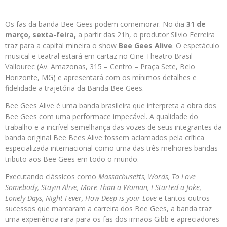
Os fãs da banda Bee Gees podem comemorar. No dia
31 de
março, sexta-feira,
a partir das 21h, o produtor Sílvio Ferreira
traz para a capital mineira o show
Bee Gees Alive
. O espetáculo
musical e teatral estará em cartaz no Cine Theatro Brasil
Vallourec (Av. Amazonas, 315 – Centro – Praça Sete, Belo
Horizonte, MG) e apresentará com os mínimos detalhes e
fidelidade a trajetória da Banda Bee Gees.
Bee Gees Alive é uma banda brasileira que interpreta a obra dos
Bee Gees com uma performace impecável. A qualidade do
trabalho e a incrível semelhança das vozes de seus integrantes da
banda original Bee Bees Alive fossem aclamados pela crítica
especializada internacional como uma das três melhores bandas
tributo aos Bee Gees em todo o mundo.
Executando clássicos como
Massachusetts, Words, To Love
Somebody, Stayin Alive, More Than a Woman, I Started a Joke,
Lonely Days, Night Fever, How Deep is your Love
e tantos outros
sucessos que marcaram a carreira dos Bee Gees, a banda traz
uma experiência rara para os fãs dos irmãos Gibb e apreciadores