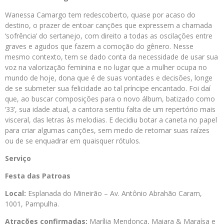
Wanessa Camargo tem redescoberto, quase por acaso do
destino, o prazer de entoar canções que expressem a chamada
‘sofrência’ do sertanejo, com direito a todas as oscilações entre
graves e agudos que fazem a comoção do gênero. Nesse
mesmo contexto, tem se dado conta da necessidade de usar sua
voz na valorização feminina e no lugar que a mulher ocupa no
mundo de hoje, dona que é de suas vontades e decisões, longe
de se submeter sua felicidade ao tal príncipe encantado. Foi daí
que, ao buscar composições para o novo álbum, batizado como
‘33’, sua idade atual, a cantora sentiu falta de um repertório mais
visceral, das letras às melodias. E decidiu botar a caneta no papel
para criar algumas canções, sem medo de retomar suas raízes
ou de se enquadrar em quaisquer rótulos.
Serviço
Festa das Patroas
Local:
Esplanada do Mineirão – Av. Antônio Abrahão Caram,
1001, Pampulha.
Atrações confirmadas:
Marília Mendonça, Maiara & Maraísa e