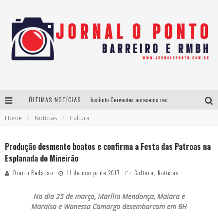
ÚLTIMAS NOTÍCIAS
Instituto Cervantes apresenta recital do alaudista mexicano Francisco Gil na série Segunda Musical
Home
Notícias
Cultura
Últimos dias para inscrições no curso gratuito de Design de Moda em Nova Lima
BH recebe nesta quinta-feira lançamento do jogo “Coleta Seletiva” com roda de conversa entre agentes da sustentabilidade
Produção desmente boatos e confirma a Festa das Patroas na
Esplanada do Mineirão
Projeta Cultura abre inscrições gratuitas em São João del-Rei para oficinas de elaboração de projetos culturais e inteligência artificial
Diario Redacao
11 de março de 2017
Cultura
,
Notícias
No dia 25 de março, Marília Mendonça, Maiara e
Maraísa e Wanessa Camargo desembarcam em BH