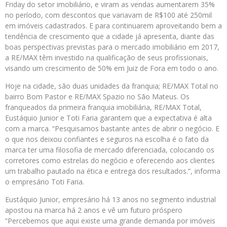
Friday do setor imobiliário, e viram as vendas aumentarem 35%
no período, com descontos que variavam de R$100 até 250mil
em imóveis cadastrados. E para continuarem aproveitando bem a
tendência de crescimento que a cidade já apresenta, diante das
boas perspectivas previstas para o mercado imobiliário em 2017,
a RE/MAX têm investido na qualificação de seus profissionais,
visando um crescimento de 50% em Juiz de Fora em todo o ano.
Hoje na cidade, são duas unidades da franquia; RE/MAX Total no
bairro Bom Pastor e RE/MAX Spazio no São Mateus. Os
franqueados da primeira franquia imobiliária, RE/MAX Total,
Eustáquio Junior e Toti Faria garantem que a expectativa é alta
com a marca. “Pesquisamos bastante antes de abrir o negócio. E
o que nos deixou confiantes e seguros na escolha é o fato da
marca ter uma filosofia de mercado diferenciada, colocando os
corretores como estrelas do negócio e oferecendo aos clientes
um trabalho pautado na ética e entrega dos resultados.”, informa
o empresário Toti Faria.
Eustáquio Junior, empresário há 13 anos no segmento industrial
apostou na marca há 2 anos e vê um futuro próspero
“Percebemos que aqui existe uma grande demanda por imóveis