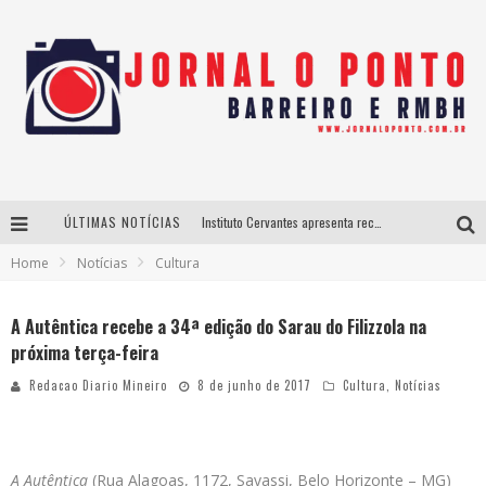
ÚLTIMAS NOTÍCIAS
Instituto Cervantes apresenta recital do alaudista mexicano Francisco Gil na série Segunda Musical
Home
Notícias
Cultura
Últimos dias para inscrições no curso gratuito de Design de Moda em Nova Lima
BH recebe nesta quinta-feira lançamento do jogo “Coleta Seletiva” com roda de conversa entre agentes da sustentabilidade
A Autêntica recebe a 34ª edição do Sarau do Filizzola na
próxima terça-feira
Projeta Cultura abre inscrições gratuitas em São João del-Rei para oficinas de elaboração de projetos culturais e inteligência artificial
Redacao Diario Mineiro
8 de junho de 2017
Cultura
,
Notícias
A Autêntica
(Rua Alagoas, 1172, Savassi, Belo Horizonte – MG)