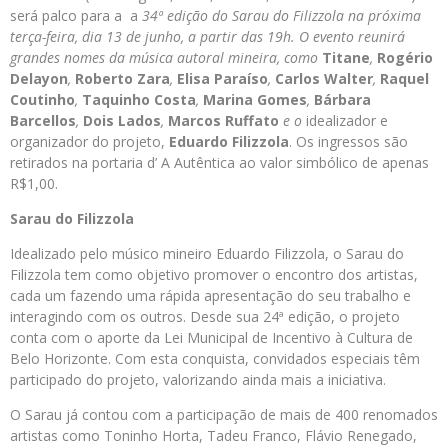
será palco para a
a
34ª edição do Sarau do Filizzola
na próxima
terça-feira, dia 13 de junho, a partir das 19h. O evento reunirá
grandes nomes da música autoral mineira, como
Titane
,
Rogério
Delayon
,
Roberto Zara
,
Elisa Paraíso
,
Carlos Walter
,
Raquel
Coutinho
,
Taquinho Costa
,
Marina Gomes
,
Bárbara
Barcellos
,
Dois Lados
,
Marcos Ruffato
e o
idealizador e
organizador do projeto,
Eduardo Filizzola
. Os ingressos são
retirados na portaria d’ A Autêntica ao valor simbólico de apenas
R$1,00.
Sarau do Filizzola
Idealizado pelo músico mineiro Eduardo Filizzola, o Sarau do
Filizzola tem como objetivo promover o encontro dos artistas,
cada um fazendo uma rápida apresentação do seu trabalho e
interagindo com os outros. Desde sua 24ª edição, o projeto
conta com o aporte da Lei Municipal de Incentivo à Cultura de
Belo Horizonte. Com esta conquista, convidados especiais têm
participado do projeto, valorizando ainda mais a iniciativa.
O Sarau já contou com a participação de mais de 400 renomados
artistas como Toninho Horta, Tadeu Franco, Flávio Renegado,