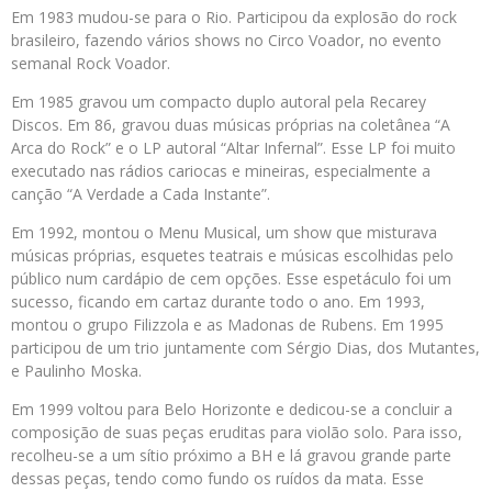
Em 1983 mudou-se para o Rio. Participou da explosão do rock
brasileiro, fazendo vários shows no Circo Voador, no evento
semanal Rock Voador.
Em 1985 gravou um compacto duplo autoral pela Recarey
Discos. Em 86, gravou duas músicas próprias na coletânea “A
Arca do Rock” e o LP autoral “Altar Infernal”. Esse LP foi muito
executado nas rádios cariocas e mineiras, especialmente a
canção “A Verdade a Cada Instante”.
Em 1992, montou o Menu Musical, um show que misturava
músicas próprias, esquetes teatrais e músicas escolhidas pelo
público num cardápio de cem opções. Esse espetáculo foi um
sucesso, ficando em cartaz durante todo o ano. Em 1993,
montou o grupo Filizzola e as Madonas de Rubens. Em 1995
participou de um trio juntamente com Sérgio Dias, dos Mutantes,
e Paulinho Moska.
Em 1999 voltou para Belo Horizonte e dedicou-se a concluir a
composição de suas peças eruditas para violão solo. Para isso,
recolheu-se a um sítio próximo a BH e lá gravou grande parte
dessas peças, tendo como fundo os ruídos da mata. Esse