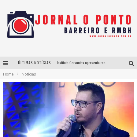
ÚLTIMAS NOTÍCIAS
Instituto Cervantes apresenta recital do alaudista mexicano Francisco Gil na série Segunda Musical
Home
Notícias
Últimos dias para inscrições no curso gratuito de Design de Moda em Nova Lima
BH recebe nesta quinta-feira lançamento do jogo “Coleta Seletiva” com roda de conversa entre agentes da sustentabilidade
Projeta Cultura abre inscrições gratuitas em São João del-Rei para oficinas de elaboração de projetos culturais e inteligência artificial