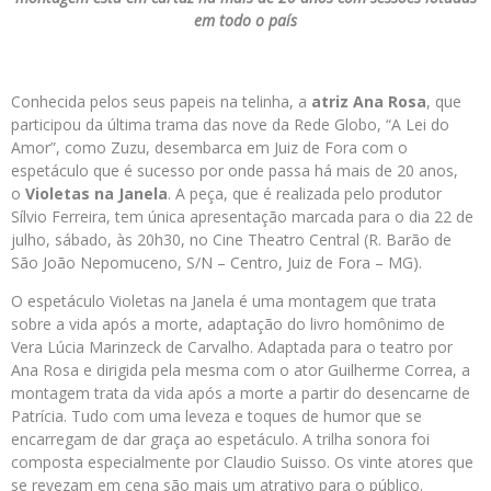
em todo o país
Conhecida pelos seus papeis na telinha, a
atriz Ana Rosa
, que
participou da última trama das nove da Rede Globo, “A Lei do
Amor”, como Zuzu, desembarca em Juiz de Fora com o
espetáculo que é sucesso por onde passa há mais de 20 anos,
o
Violetas
na
Janela
. A peça, que é realizada pelo produtor
Sílvio Ferreira, tem única apresentação marcada para o dia 22 de
julho, sábado, às 20h30, no Cine Theatro Central (R. Barão de
São João Nepomuceno, S/N – Centro, Juiz de Fora – MG).
O espetáculo Violetas na Janela
é uma montagem que trata
sobre a vida após a morte, adaptação do livro homônimo de
Vera Lúcia Marinzeck de Carvalho. Adaptada para o teatro por
Ana Rosa e dirigida pela mesma com o ator Guilherme Correa, a
montagem trata da vida após a morte a partir do desencarne de
Patrícia. Tudo com uma leveza e toques de humor que se
encarregam de dar graça ao espetáculo. A trilha sonora foi
composta especialmente por Claudio Suisso. Os vinte atores que
se revezam em cena são mais um atrativo para o público.