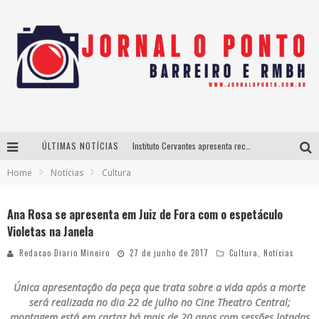
ÚLTIMAS NOTÍCIAS
Instituto Cervantes apresenta recital do alaudista mexicano Francisco Gil na série Segunda Musical
Home
Notícias
Cultura
Últimos dias para inscrições no curso gratuito de Design de Moda em Nova Lima
BH recebe nesta quinta-feira lançamento do jogo “Coleta Seletiva” com roda de conversa entre agentes da sustentabilidade
Ana Rosa se apresenta em Juiz de Fora com o espetáculo
Violetas na Janela
Projeta Cultura abre inscrições gratuitas em São João del-Rei para oficinas de elaboração de projetos culturais e inteligência artificial
Redacao Diario Mineiro
27 de junho de 2017
Cultura
,
Notícias
Única apresentação da peça que trata sobre a vida após a morte
será realizada no dia 22 de julho no Cine Theatro Central;
montagem está em cartaz há mais de 20 anos com sessões lotadas