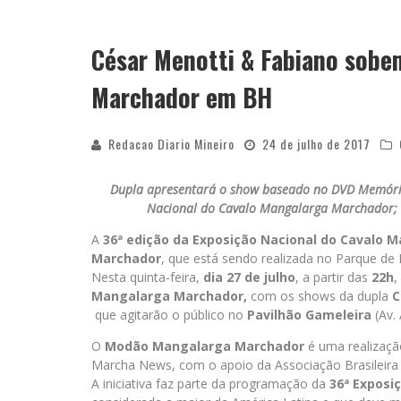
César Menotti & Fabiano sob
Marchador em BH
Redacao Diario Mineiro
24 de julho de 2017
Dupla apresentará o show baseado no DVD Memórias I
Nacional do Cavalo Mangalarga Marchador; 
A
36ª edição da Exposição Nacional do Cavalo 
Marchador
, que está sendo realizada no Parque d
Nesta quinta-feira,
dia 27 de julho
, a partir das
22h
,
Mangalarga Marchador,
com os shows da dupla
C
que agitarão o público no
Pavilhão Gameleira
(Av.
O
Modão Mangalarga Marchador
é uma realizaçã
Marcha News, com o apoio da Associação Brasileir
A iniciativa faz parte da programação da
36ª Exposi