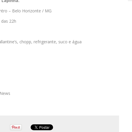
 Lapinha.
ntro – Belo Horizonte / MG
r das 22h
antine’s, chopp, refrigerante, suco e água
 News