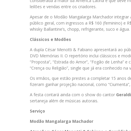
considerada a maior da América Latina e que deve 
leilões e vendas entre os criadores.
Apesar de o Modão Mangalarga Marchador integrar a
público geral, com ingressos a R$ 160 (feminino) e R
whisky Ballantine’s, chopp, refrigerante, suco e água
Clássicos e Modões
A dupla César Menotti & Fabiano apresentará ao púb
DVD Memórias II. O repertório inclui clássicos e mo
“Proposta”, “Estrada do Amor”, “Fogão de Lenha” e 
“Crença ou Religião”, single que já era conhecido na v
Os irmãos, que estão prestes a completar 15 anos d
fizeram ganhar projeção nacional, como “Ciumenta”, 
A festa contará ainda com o show do cantor
Gerald
sertaneja além de músicas autorais.
Serviço
Modão Mangalarga Machador