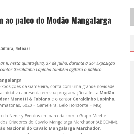
B
H RECEBE NESTA QUINTA-FEIRA LANÇAMENTO DO JOGO “COLETA SELETIVA” COM RODA DE CONVERSA ENTRE AGENTES DA SUSTENTABILIDADE
em ao palco do Modão Mangalarga
P
ROJETA CULTURA ABRE INSCRIÇÕES GRATUITAS EM SÃO JOÃO DEL-REI PARA OFICINAS DE ELABORAÇÃO DE PROJETOS CULTURAIS E INTELIGÊNCIA ARTIFICIAL
Cultura
,
Notícias
I, nesta quinta-feira, 27 de julho, durante a 36ª Exposição
cantor Geraldinho Lapinha também agitará o público
Mangalarga
e Exposições da Gameleira, conta com uma grande novidade.
 a iniciativa apresenta em sua programação a festa
Modão
ésar Menotti & Fabiano
e o cantor
Geraldinho Lapinha
,
 Amazonas, 6020 – Gameleira, Belo Horizonte – MG).
o da Nenety Eventos em parceria com o Grupo Meet e
a dos Criadores do Cavalo Mangalarga Marchador (ABCCMM).
ção Nacional do Cavalo Mangalarga Marchador,