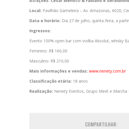
Atrações:
César Menotti & Fabiano e Geraldinho
Local:
Pavilhão Gameleira – Av. Amazonas, 6020, Ce
Data e horário:
Dia 27 de julho, quinta-feira, a parti
Ingressos:
Evento 100% open bar com vodka Absolut, whisky Ball
Feminino: R$ 160,00
Masculino: R$ 210,00
Mais informações e vendas:
www.nenety.com.br
Classificação etária:
18 anos
Realização:
Nenety Eventos, Grupo Meet e Marcha
COMPARTILHAR: