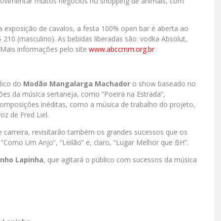
movimentar muitos negócios no shopping de animais, com
 exposição de cavalos, a festa 100% open bar é aberta ao
$ 210 (masculino). As bebidas liberadas são: vodka Absolut,
. Mais informações pelo site
www.abccmm.org.br
.
lico do
Modão Mangalarga Machador
o show baseado no
dões da música sertaneja, como “Poeira na Estrada”,
composições inéditas, como a música de trabalho do projeto,
oz de Fred Liel.
e carreira, revisitarão também os grandes sucessos que os
“Como Um Anjo”, “Leilão” e, claro, “Lugar Melhor que BH”.
inho Lapinha
, que agitará o público com sucessos da música