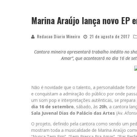
Marina Araújo lança novo EP 
Redacao Diario Mineiro
21 de agosto de 2017
Cantora mineira apresentará trabalho inédito no sho
Amar”, que acontecerá no dia 16 de s
Não é novidade que o talento, a personalidade forte 
e conquistam a admiração do público por onde passa
um som pop e interpretações autênticas, se prepara 
dia 16 de setembro
, sábado, às
20h
, a cantora la
Sala Juvenal Dias do Palácio das Artes
(Av. Afons
O projeto, definido pela cantora como sendo um peda
mostram toda a musicalidade de Marina Araújo como 
“Nunca Tem Fim”, “Sem Pressa Pra Amar”, “Par Perfe