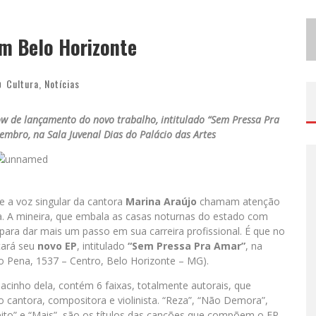
B
H RECEBE NESTA QUINTA-FEIRA LANÇAMENTO DO JOGO “COLETA SELETIVA” COM RODA DE CONVERSA ENTRE AGENTES DA SUSTENTABILIDADE
em Belo Horizonte
P
ROJETA CULTURA ABRE INSCRIÇÕES GRATUITAS EM SÃO JOÃO DEL-REI PARA OFICINAS DE ELABORAÇÃO DE PROJETOS CULTURAIS E INTELIGÊNCIA ARTIFICIAL
Cultura
,
Notícias
w de lançamento do novo trabalho, intitulado “Sem Pressa Pra
etembro,
na Sala Juvenal Dias do Palácio das Artes
e a voz singular da cantora
Marina Araújo
chamam atenção
. A mineira, que embala as casas noturnas do estado com
para dar mais um passo em sua carreira profissional. É que no
nçará seu
novo EP
, intitulado
“Sem Pressa Pra Amar”
, na
o Pena, 1537 – Centro, Belo Horizonte – MG).
cinho dela, contém 6 faixas, totalmente autorais, que
cantora, compositora e violinista. “Reza”, “Não Demora”,
ito” e “Mais”, são os títulos das canções que compõem o EP