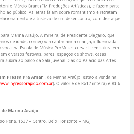
ntoni e Márcio Brant (FM Produções Artísticas), e fazem parte
ho ao público. As letras falam sobre romantismo e retratam
m relacionamento e a tristeza de um desencontro, com destaque
 para Marina Araújo. A mineira, de Presidente Olegário, que
nos de idade, começou a cantar ainda criança, influenciada
a vocal na Escola de Música ProMusic, cursar Licenciatura em
 em diversos festivais, bares, espaços de shows, casas
a subirá ao palco da Sala Juvenal Dias do Palácio das Artes
em Pressa Pra Amar”
, de Marina Araújo, estão à venda na
www.ingressorapido.com.br
). O valor é de R$12 (inteira) e R$ 6
 de Marina Araújo
onso Pena, 1537 – Centro, Belo Horizonte – MG)