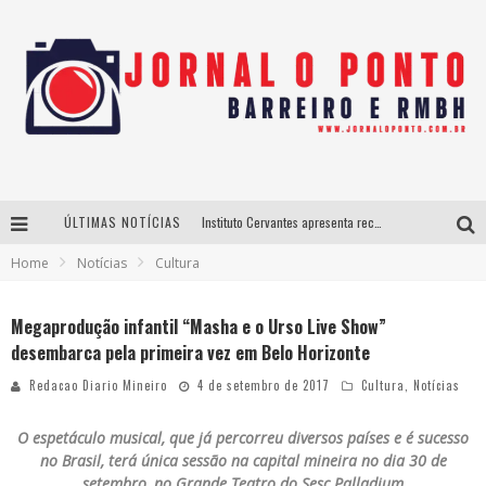
ÚLTIMAS NOTÍCIAS
Instituto Cervantes apresenta recital do alaudista mexicano Francisco Gil na série Segunda Musical
Home
Notícias
Cultura
Últimos dias para inscrições no curso gratuito de Design de Moda em Nova Lima
BH recebe nesta quinta-feira lançamento do jogo “Coleta Seletiva” com roda de conversa entre agentes da sustentabilidade
Megaprodução infantil “Masha e o Urso Live Show”
desembarca pela primeira vez em Belo Horizonte
Projeta Cultura abre inscrições gratuitas em São João del-Rei para oficinas de elaboração de projetos culturais e inteligência artificial
Redacao Diario Mineiro
4 de setembro de 2017
Cultura
,
Notícias
O espetáculo musical, que já percorreu diversos países e é sucesso
no Brasil, terá única sessão na capital mineira no dia 30 de
setembro, no Grande Teatro do Sesc Palladium