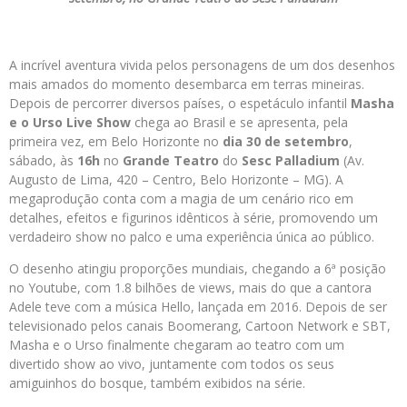
A incrível aventura vivida pelos personagens de um dos desenhos
mais amados do momento desembarca em terras mineiras.
Depois de percorrer diversos países, o espetáculo infantil
Masha
e o Urso Live Show
chega ao Brasil e se apresenta, pela
primeira vez, em Belo Horizonte no
dia 30 de setembro
,
sábado, às
16h
no
Grande Teatro
do
Sesc Palladium
(Av.
Augusto de Lima, 420 – Centro, Belo Horizonte – MG). A
megaprodução conta com a magia de um cenário rico em
detalhes, efeitos e figurinos idênticos à série, promovendo um
verdadeiro show no palco e uma experiência única ao público.
O desenho atingiu proporções mundiais, chegando a 6ª posição
no Youtube, com 1.8 bilhões de views, mais do que a cantora
Adele teve com a música Hello, lançada em 2016. Depois de ser
televisionado pelos canais Boomerang, Cartoon Network e SBT,
Masha e o Urso finalmente chegaram ao teatro com um
divertido show ao vivo, juntamente com todos os seus
amiguinhos do bosque, também exibidos na série.