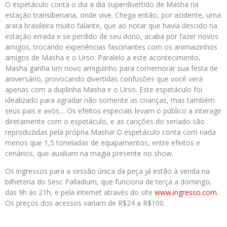
O espetáculo conta o dia a dia superdivertido de Masha na
estação transiberiana, onde vive. Chega então, por acidente, uma
arara brasileira muito falante, que ao notar que havia descido na
estação errada e se perdido de seu dono, acaba por fazer novos
amigos, trocando experiências fascinantes com os animaizinhos
amigos de Masha e o Urso. Paralelo a este acontecimento,
Masha ganha um novo amiguinho para comemorar sua festa de
aniversário, provocando divertidas confusões que você verá
apenas com a duplinha Masha e o Urso. Este espetáculo foi
idealizado para agradar não somente as crianças, mas também
seus pais e avós… Os efeitos especiais levam o público a interagir
diretamente com o espetáculo, e as canções do seriado são
reproduzidas pela própria Masha! O espetáculo conta com nada
menos que 1,5 toneladas de equipamentos, entre efeitos e
cenários, que auxiliam na magia presente no show.
Os ingressos para a sessão única da peça já estão à venda na
bilheteria do Sesc Palladium, que funciona de terça a domingo,
das 9h às 21h, e pela internet através do site
www.ingresso.com
.
Os preços dos acessos variam de R$24 a R$100.