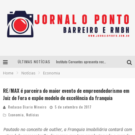
ÚLTIMAS NOTÍCIAS
Instituto Cervantes apresenta recital do alaudista mexicano Francisco Gil na série Segunda Musical
Home
Notícias
Economia
Últimos dias para inscrições no curso gratuito de Design de Moda em Nova Lima
BH recebe nesta quinta-feira lançamento do jogo “Coleta Seletiva” com roda de conversa entre agentes da sustentabilidade
RE/MAX é parceira do maior evento de empreendedorismo em
Juiz de Fora e expõe modelo de excelência da franquia
Projeta Cultura abre inscrições gratuitas em São João del-Rei para oficinas de elaboração de projetos culturais e inteligência artificial
Redacao Diario Mineiro
5 de setembro de 2017
Economia
,
Notícias
Pautado no conceito de outlier, a Franquia Imobiliária contará com