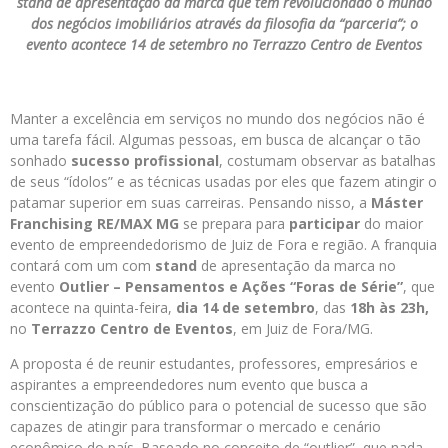
stand de apresentação da marca que tem revolucionado o mundo
dos negócios imobiliários através da filosofia da “parceria”; o
evento acontece 14 de setembro no Terrazzo Centro de Eventos
Manter a excelência em serviços no mundo dos negócios não é
uma tarefa fácil. Algumas pessoas, em busca de alcançar o tão
sonhado
sucesso profissional
, costumam observar as batalhas
de seus “ídolos” e as técnicas usadas por eles que fazem atingir o
patamar superior em suas carreiras. Pensando nisso, a
Máster
Franchising RE/MAX MG
se prepara para
participar
do maior
evento de empreendedorismo de Juiz de Fora e região. A franquia
contará com um com
stand
de apresentação da marca no
evento
Outlier – Pensamentos e Ações “Foras de Série”
, que
acontece na quinta-feira,
dia 14 de setembro
, das
18h às 23h,
no
Terrazzo Centro de Eventos
, em Juiz de Fora/MG.
A proposta é de reunir estudantes, professores, empresários e
aspirantes a empreendedores num evento que busca a
conscientização do público para o potencial de sucesso que são
capazes de atingir para transformar o mercado e cenário
econômico do país. Baseado no conceito de “outlier”, que nada