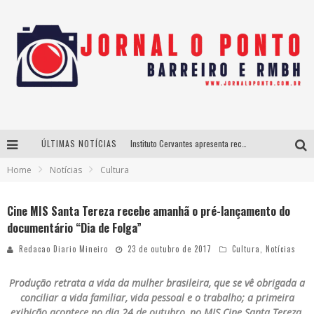
ÚLTIMAS NOTÍCIAS
Instituto Cervantes apresenta recital do alaudista mexicano Francisco Gil na série Segunda Musical
Home
Notícias
Cultura
Últimos dias para inscrições no curso gratuito de Design de Moda em Nova Lima
BH recebe nesta quinta-feira lançamento do jogo “Coleta Seletiva” com roda de conversa entre agentes da sustentabilidade
Cine MIS Santa Tereza recebe amanhã o pré-lançamento do
documentário “Dia de Folga”
Projeta Cultura abre inscrições gratuitas em São João del-Rei para oficinas de elaboração de projetos culturais e inteligência artificial
Redacao Diario Mineiro
23 de outubro de 2017
Cultura
,
Notícias
Produção retrata a vida da mulher brasileira, que se vê obrigada a
conciliar a vida familiar, vida pessoal e o trabalho; a primeira
exibição acontece no dia 24 de outubro, no MIS Cine Santa Tereza,