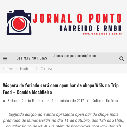
Últimos dias para inscrições no curso gratuito de Design de Moda em Nova Lima
ÚLTIMAS NOTÍCIAS
BH recebe nesta quinta-feira lançamento do jogo “Coleta Seletiva” com roda de conversa entre agentes da sustentabilidade
Home
Notícias
Cultura
Projeta Cultura abre inscrições gratuitas em São João del-Rei para oficinas de elaboração de projetos culturais e inteligência artificial
Véspera de feriado será com open bar de chope Wäls no Trip
Instituto Cervantes apresenta recital do alaudista mexicano Francisco Gil na série Segunda Musical
Food – Comida Mochileira
Redacao Diario Mineiro
9 de outubro de 2017
Cultura
,
Notícias
Segunda edição do evento apresenta open bar do chope mais
premiado de Minas Gerais no dia 11 de outubro, das 18h às 21h30,
ao valor único de R$ 40,00, além de promoções com Jack Daniels