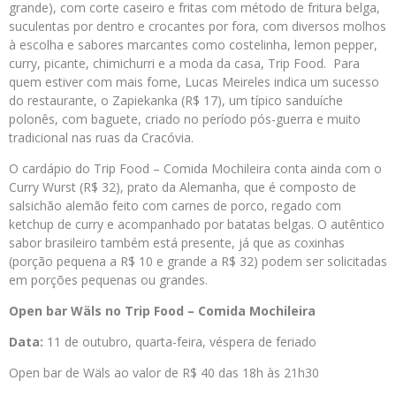
grande), com corte caseiro e fritas com método de fritura belga,
suculentas por dentro e crocantes por fora, com diversos molhos
à escolha e sabores marcantes como costelinha, lemon pepper,
curry, picante, chimichurri e a moda da casa, Trip Food. Para
quem estiver com mais fome, Lucas Meireles indica um sucesso
do restaurante, o Zapiekanka (R$ 17), um típico sanduíche
polonês, com baguete, criado no período pós-guerra e muito
tradicional nas ruas da Cracóvia.
O cardápio do Trip Food – Comida Mochileira conta ainda com o
Curry Wurst (R$ 32), prato da Alemanha, que é composto de
salsichão alemão feito com carnes de porco, regado com
ketchup de curry e acompanhado por batatas belgas. O autêntico
sabor brasileiro também está presente, já que as coxinhas
(porção pequena a R$ 10 e grande a R$ 32) podem ser solicitadas
em porções pequenas ou grandes.
Open bar Wäls no Trip Food – Comida Mochileira
Data:
11 de outubro, quarta-feira, véspera de feriado
Open bar de Wäls ao valor de R$ 40 das 18h às 21h30