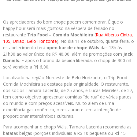
Os apreciadores do bom chope podem comemorar. É que o
happy hour será mais gostoso na véspera de feriado no
restaurante
Trip Food – Comida Mochileira
(
Rua Alberto Cintra,
105, União, Belo Horizonte
). No dia 11 de outubro, quarta-feira, o
estabelecimento terá
open bar de chope Wäls
das 18h às
21h30 ao valor único de R$ 40,00, além de promoções com
Jack
Daniels
. E após o horário da bebida liberada, o chopp de 300 ml
será vendido a R$ 6,00.
Localizado na região Nordeste de Belo Horizonte, o Trip Food –
Comida Mochileira se destaca pela originalidade. O restaurante,
dos sócios Tamara Lacerda, de 25 anos, e Lucas Meireles, de 27,
tem como objetivo apresentar comidas “de rua” de várias partes
do mundo e com preços acessíveis. Muito além de uma
experiência gastronômica, o restaurante tem a intenção de
proporcionar intercâmbios culturais.
Para acompanhar o chopp Wäls, Tamara Lacerda recomenda as
batatas belgas (porções individuais a R$ 10 pequena ou R$ 15