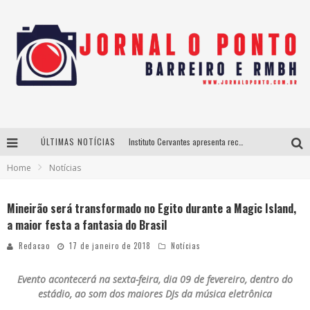
Instituto Cervantes apresenta recital do alaudista mexicano Francisco Gil na série Segunda Musical
ÚLTIMAS NOTÍCIAS
Últimos dias para inscrições no curso gratuito de Design de Moda em Nova Lima
Home
Notícias
BH recebe nesta quinta-feira lançamento do jogo “Coleta Seletiva” com roda de conversa entre agentes da sustentabilidade
Mineirão será transformado no Egito durante a Magic Island,
Projeta Cultura abre inscrições gratuitas em São João del-Rei para oficinas de elaboração de projetos culturais e inteligência artificial
a maior festa a fantasia do Brasil
Redacao
17 de janeiro de 2018
Notícias
Evento acontecerá na sexta-feira, dia 09 de fevereiro, dentro do
estádio, ao som dos maiores DJs da música eletrônica