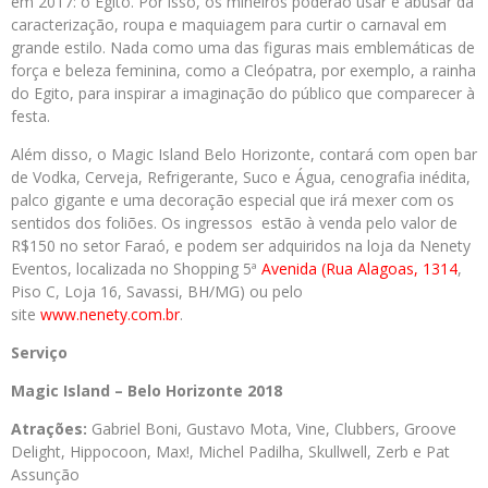
em 2017: o Egito. Por isso, os mineiros poderão usar e abusar da
caracterização, roupa e maquiagem para curtir o carnaval em
grande estilo. Nada como uma das figuras mais emblemáticas de
força e beleza feminina, como a Cleópatra, por exemplo, a rainha
do Egito, para inspirar a imaginação do público que comparecer à
festa.
Além disso, o Magic Island Belo Horizonte, contará com open bar
de Vodka, Cerveja, Refrigerante, Suco e Água, cenografia inédita,
palco gigante e uma decoração especial que irá mexer com os
sentidos dos foliões. Os ingressos estão à venda pelo valor de
R$150 no setor Faraó, e podem ser adquiridos na loja da Nenety
Eventos, localizada no Shopping 5ª
Avenida (Rua Alagoas, 1314
,
Piso C, Loja 16, Savassi, BH/MG) ou pelo
site
www.nenety.com.br
.
Serviço
Magic Island – Belo Horizonte 2018
Atrações:
Gabriel Boni, Gustavo Mota, Vine, Clubbers, Groove
Delight, Hippocoon, Max!, Michel Padilha, Skullwell, Zerb e Pat
Assunção