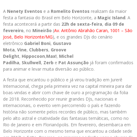
A
Nenety Eventos
e a
Romelito Eventos
realizam da maior
festa a fantasia do Brasil em Belo Horizonte, a
Magic Island
. A
festa acontecerá a partir das
22h de sexta-feira
,
dia 09 de
fevereiro
, no
Mineirão
(
Av. Antônio Abrahão Caran, 1001 – São
José, Belo Horizonte/MG
), e os grandes DJs do cenário
eletrônico
Gabriel Boni
,
Gustavo
Mota
,
Vine
,
Clubbers
,
Groove
Delight
,
Hippocoon
,
Max!
,
Michel
Padilha
,
Skullwell
,
Zerb
e
Pat Assunção
já foram confirmados
para animar e levar muita diversão ao público.
A festa que encantou o público e já virou tradição em Jurerê
Internacional, chega pela primeira vez na capital mineira para dar
boas-vindas e abrir com chave de ouro a programação da folia
de 2018. Reconhecido por reunir grandes DJs, nacionais e
internacionais, o evento vem percorrendo o país e fazendo
história não somente pelos recordes de público, mas também
pelo alto astral e criatividade das fantasias temáticas, como no
Rio de Janeiro e em Florianópolis. Em fevereiro, desembarca em
Belo Horizonte com o mesmo tema que encantou a cidade sede