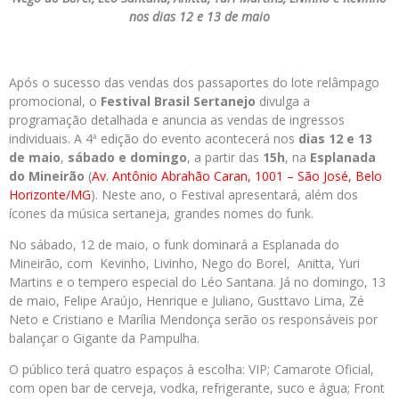
nos dias 12 e 13 de maio
Após o sucesso das vendas dos passaportes do lote relâmpago
promocional, o
Festival
Brasil
Sertanejo
divulga a
programação detalhada e anuncia as vendas de ingressos
individuais. A 4ª edição do evento acontecerá nos
dias 12 e 13
de maio
,
sábado e domingo
, a partir das
15h
, na
Esplanada
do Mineirão
(
Av. Antônio
Abrahão Caran, 1001 – São José, Belo
Horizonte/MG
). Neste ano, o Festival apresentará, além dos
ícones da música sertaneja, grandes nomes do funk.
No sábado, 12 de maio, o funk dominará a Esplanada do
Mineirão, com Kevinho, Livinho, Nego do Borel, Anitta, Yuri
Martins e o tempero especial do Léo Santana. Já no domingo, 13
de maio, Felipe Araújo, Henrique e Juliano, Gusttavo Lima, Zé
Neto e Cristiano e Marília Mendonça serão os responsáveis por
balançar o Gigante da Pampulha.
O público terá quatro espaços à escolha: VIP; Camarote Oficial,
com open bar de cerveja, vodka, refrigerante, suco e água; Front