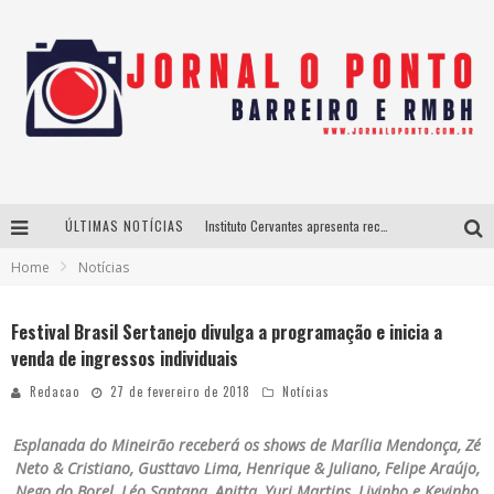
ÚLTIMAS NOTÍCIAS
Instituto Cervantes apresenta recital do alaudista mexicano Francisco Gil na série Segunda Musical
Home
Notícias
Últimos dias para inscrições no curso gratuito de Design de Moda em Nova Lima
BH recebe nesta quinta-feira lançamento do jogo “Coleta Seletiva” com roda de conversa entre agentes da sustentabilidade
Festival Brasil Sertanejo divulga a programação e inicia a
venda de ingressos individuais
Projeta Cultura abre inscrições gratuitas em São João del-Rei para oficinas de elaboração de projetos culturais e inteligência artificial
Redacao
27 de fevereiro de 2018
Notícias
Esplanada do Mineirão receberá os shows de Marília Mendonça, Zé
Neto & Cristiano, Gusttavo Lima, Henrique & Juliano, Felipe Araújo,
Nego do Borel, Léo Santana, Anitta, Yuri Martins, Livinho e Kevinho