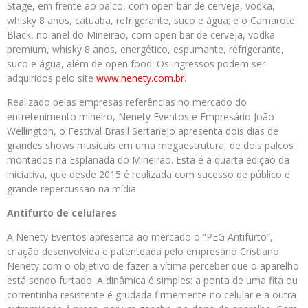
Stage, em frente ao palco, com open bar de cerveja, vodka,
whisky 8 anos, catuaba, refrigerante, suco e água; e o Camarote
Black, no anel do Mineirão, com open bar de cerveja, vodka
premium, whisky 8 anos, energético, espumante, refrigerante,
suco e água, além de open food. Os ingressos podem ser
adquiridos pelo site
www.nenety.com.br
.
Realizado pelas empresas referências no mercado do
entretenimento mineiro, Nenety Eventos e Empresário João
Wellington, o Festival Brasil Sertanejo
apresenta dois dias de
grandes shows musicais em uma megaestrutura, de dois palcos
montados na Esplanada do Mineirão. Esta é a quarta edição da
iniciativa, que desde 2015 é realizada com sucesso de público e
grande repercussão na mídia.
Antifurto de celulares
A Nenety Eventos apresenta ao mercado o “PEG Antifurto”,
criação desenvolvida e patenteada pelo empresário Cristiano
Nenety com o objetivo de fazer a vítima perceber que o aparelho
está sendo furtado. A dinâmica é simples: a ponta de uma fita ou
correntinha resistente é grudada firmemente no celular e a outra