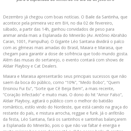
Dezembro já chegou com boas notícias. O Baile da Santinha, que
acontece pela primeira vez em BH, no dia 02 de fevereiro,
sábado, a partir das 14h, ganhou convidados de peso para
animar ainda mais a Esplanada do Mineirão (Av. Antônio Abrahão
Caran, 1001, Pampulha). O Gigante Léo Santana dividirá o palco
com as gêmeas mais amadas do Brasil, Maiara e Maraisa, que
chegam para garantir a dose de sofrência que todo mundo gosta.
Além das musas do sertanejo, o evento contará com shows de
Aldair Playboy e Cat Dealers.
Maiara e Maraisa apresentarão seus principais sucessos que não
saem da boca do público, como “10%”, “Medo Bobo”, “Quem
Ensinou Fui Eu”, “Sorte que Cê Beija Bem”, a mais recente,
“Coração Infectado” e muito mais. O dono do hit “Amor Falso”,
Aldair Playboy, agitará o público com o melhor do batidão
romântico, estilo vindo do Nordeste, que está caindo na graça do
restante do país, e mistura arrocha, reggae e funk. Já o anfitrião
da festa, Léo Santana, fará os santinhos e santinhas balançarem
a Esplanada do Mineirão, pois o que não vai faltar é energia e