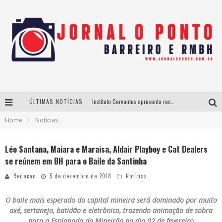
ÚLTIMAS NOTÍCIAS
Instituto Cervantes apresenta recital do alaudista mexicano Francisco Gil na série Segunda Musical
Home
Notícias
Últimos dias para inscrições no curso gratuito de Design de Moda em Nova Lima
BH recebe nesta quinta-feira lançamento do jogo “Coleta Seletiva” com roda de conversa entre agentes da sustentabilidade
Léo Santana, Maiara e Maraisa, Aldair Playboy e Cat Dealers
se reúnem em BH para o Baile da Santinha
Projeta Cultura abre inscrições gratuitas em São João del-Rei para oficinas de elaboração de projetos culturais e inteligência artificial
Redacao
5 de dezembro de 2018
Notícias
O baile mais esperado da capital mineira será dominado por muito
axé, sertanejo, batidão e eletrônico, trazendo animação de sobra
para a Esplanada do Mineirão no dia 02 de fevereiro