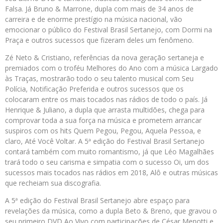
Falsa. Já Bruno & Marrone, dupla com mais de 34 anos de
carreira e de enorme prestígio na música nacional, vão
emocionar o público do Festival Brasil Sertanejo, com Dormi na
Praça e outros sucessos que fizeram deles um fenômeno.
Zé Neto & Cristiano, referências da nova geração sertaneja e
premiados com o troféu Melhores do Ano com a música Largado
às Traças, mostrarão todo o seu talento musical com Seu
Polícia, Notificação Preferida e outros sucessos que os
colocaram entre os mais tocados nas rádios de todo o país. Já
Henrique & Juliano, a dupla que arrasta multidões, chega para
comprovar toda a sua força na música e prometem arrancar
suspiros com os hits Quem Pegou, Pegou, Aquela Pessoa, e
claro, Até Você Voltar. A 5ª edição do Festival Brasil Sertanejo
contará também com muito romantismo, já que Léo Magalhães
trará todo o seu carisma e simpatia com o sucesso Oi, um dos
sucessos mais tocados nas rádios em 2018, Alô e outras músicas
que recheiam sua discografia.
A 5ª edição do Festival Brasil Sertanejo abre espaço para
revelações da música, como a dupla Beto & Breno, que gravou o
seu primeiro DVD Ao Vivo com participações de César Menotti e