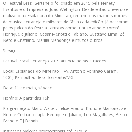
O Festival Brasil Sertanejo foi criado em 2015 pela Nenety
Eventos e o Empresário João Wellington. Desde então o evento é
realizado na Esplanada do Mineirão, reunindo os maiores nomes
da música sertaneja e milhares de fãs a cada edição. Já passaram
pelos palcos do festival, artistas como, Chitãozinho e Xororó,
Henrique e Juliano, César Menotti e Fabiano, Gusttavo Lima, Zé
Neto e Cristiano, Marília Mendonça e muitos outros.
Serviço
Festival Brasil Sertanejo 2019 anuncia novas atrações
Local: Esplanada do Mineirão – Av. Antônio Abrahão Caram,
1001, Pampulha, Belo Horizonte/MG
Data: 11 de maio, sábado
Horário: A partir das 15h
Programação: Mano Walter, Felipe Araújo, Bruno e Marrone, Zé
Neto e Cristiano dupla Henrique e Juliano, Léo Magalhães, Beto e
Breno e DJ Dennis
Ingressos (valores promocionais até 23/03):