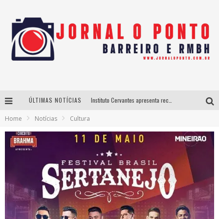
Instituto Cervantes apresenta recital do alaudista mexicano Francisco Gil na série Segunda Musical
ÚLTIMAS NOTÍCIAS
Home
Notícias
Cultura
Últimos dias para inscrições no curso gratuito de Design de Moda em Nova Lima
BH recebe nesta quinta-feira lançamento do jogo “Coleta Seletiva” com roda de conversa entre agentes da sustentabilidade
Projeta Cultura abre inscrições gratuitas em São João del-Rei para oficinas de elaboração de projetos culturais e inteligência artificial