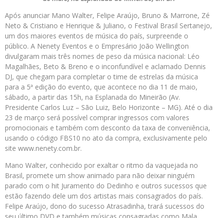
Após anunciar Mano Walter, Felipe Araújo, Bruno & Marrone, Zé
Neto & Cristiano e Henrique & Juliano, o Festival Brasil Sertanejo,
um dos maiores eventos de música do país, surpreende o
público. A Nenety Eventos e o Empresário João Wellington
divulgaram mais três nomes de peso da música nacional: Léo
Magalhães, Beto & Breno e o inconfundível e aclamado Dennis
DJ, que chegam para completar o time de estrelas da música
para a 5ª edição do evento, que acontece no dia 11 de maio,
sábado, a partir das 15h, na Esplanada do Mineirão (Av.
Presidente Carlos Luz – São Luiz, Belo Horizonte – MG). Até o dia
23 de março será possível comprar ingressos com valores
promocionais e também com desconto da taxa de conveniência,
usando o código FBS10 no ato da compra, exclusivamente pelo
site www.nenety.com.br.
Mano Walter, conhecido por exaltar o ritmo da vaquejada no
Brasil, promete um show animado para não deixar ninguém
parado com o hit Juramento do Dedinho e outros sucessos que
estão fazendo dele um dos artistas mais consagrados do país.
Felipe Araújo, dono do sucesso Atrasadinha, trará sucessos do
seu último DVD e também músicas consagradas como Mala