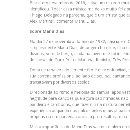
Black, em novembro de 2018, e tive um retorno muito 
identificou. Tocar essa música me deixa muito feli
Thiago Delegado na parceria, que é um artista que e
Alex Martins”, comenta Manu Dias.
Sobre Manu Dias
No dia 27 de novembro do ano de 1982, nascia em Ou
simplesmente Manu Dias, de origem humilde, filha do
dúvidas, vem de berço, ainda na juventude foi inser
de shows de Ouro Preto, Mariana, Itabirito, Três Pont
Dona de uma voz docemente firme e inconfundível, p
sua carreira profissional ao lado de seu pai, canta
transitavam por diversos estilos.
Direcionada ao ritmo e melodia do samba, após vast
negritude para canções que agora são ritmadas não
pandeiro e tamborins, que fazem uma mistura perfe
experiência adquirida nos palcos pelos quais já pas
próprias ou em parceria com seu pai, resultaram na fo
Mas a importância de Manu Dias vai muito além do 