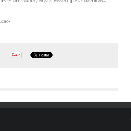
rack/0FVFr9NEncbl4f42Qh8Qvt?si=9ssm1IJJTBKzfNaRDiG6xA
ucao/