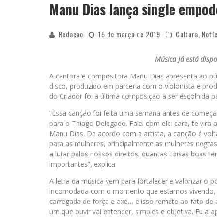
Manu Dias lança single empode
Redacao
15 de março de 2019
Cultura
,
Notí
Música já está dispo
A cantora e compositora Manu Dias apresenta ao públ
disco, produzido em parceria com o violonista e pro
do Criador foi a última composição a ser escolhida p
“Essa canção foi feita uma semana antes de começar
para o Thiago Delegado. Falei com ele: cara, te vira a
Manu Dias. De acordo com a artista, a canção é volt
para as mulheres, principalmente as mulheres negra
a lutar pelos nossos direitos, quantas coisas boas t
importantes”, explica.
A letra da música vem para fortalecer e valorizar o 
incomodada com o momento que estamos vivendo, e co
carregada de força e axé… e isso remete ao fato de 
um que ouvir vai entender, simples e objetiva. Eu a 