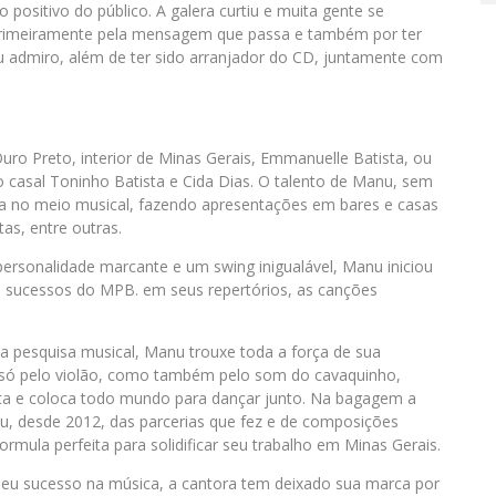
positivo do público. A galera curtiu e muita gente se
z primeiramente pela mensagem que passa e também por ter
u admiro, além de ter sido arranjador do CD, juntamente com
ro Preto, interior de Minas Gerais, Emmanuelle Batista, ou
 casal Toninho Batista e Cida Dias. O talento de Manu, sem
ida no meio musical, fazendo apresentações em bares e casas
as, entre outras.
ersonalidade marcante e um swing inigualável, Manu iniciou
ndo sucessos do MPB. em seus repertórios, as canções
a pesquisa musical, Manu trouxe toda a força de sua
 só pelo violão, como também pelo som do cavaquinho,
ita e coloca todo mundo para dançar junto. Na bagagem a
sou, desde 2012, das parcerias que fez e de composições
rmula perfeita para solidificar seu trabalho em Minas Gerais.
seu sucesso na música, a cantora tem deixado sua marca por