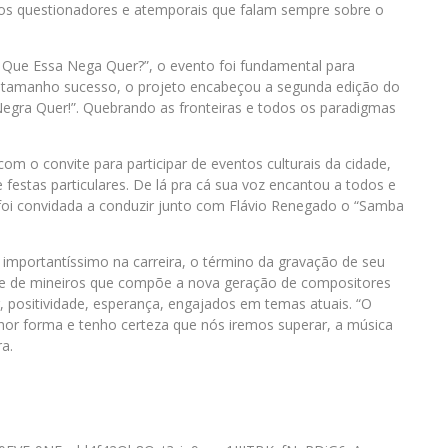
tos questionadores e atemporais que falam sempre sobre o
 Que Essa Nega Quer?”, o evento foi fundamental para
 tamanho sucesso, o projeto encabeçou a segunda edição do
egra Quer!”. Quebrando as fronteiras e todos os paradigmas
 o convite para participar de eventos culturais da cidade,
e festas particulares. De lá pra cá sua voz encantou a todos e
 foi convidada a conduzir junto com Flávio Renegado o “Samba
mportantíssimo na carreira, o término da gravação de seu
 e de mineiros que compõe a nova geração de compositores
 positividade, esperança, engajados em temas atuais. “O
lhor forma e tenho certeza que nós iremos superar, a música
a.