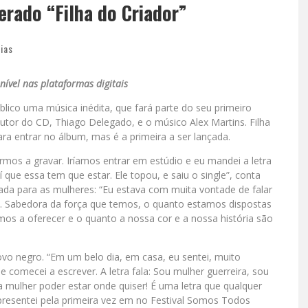
rado “Filha do Criador”
cias
nível nas plataformas digitais
ico uma música inédita, que fará parte do seu primeiro
dutor do CD, Thiago Delegado, e o músico Alex Martins. Filha
ara entrar no álbum, mas é a primeira a ser lançada.
mos a gravar. Iríamos entrar em estúdio e eu mandei a letra
í que essa tem que estar. Ele topou, e saiu o single”, conta
ada para as mulheres: “Eu estava com muita vontade de falar
s. Sabedora da força que temos, o quanto estamos dispostas
emos a oferecer e o quanto a nossa cor e a nossa história são
povo negro. “Em um belo dia, em casa, eu sentei, muito
mecei a escrever. A letra fala: Sou mulher guerreira, sou
a mulher poder estar onde quiser! É uma letra que qualquer
apresentei pela primeira vez em no Festival Somos Todos