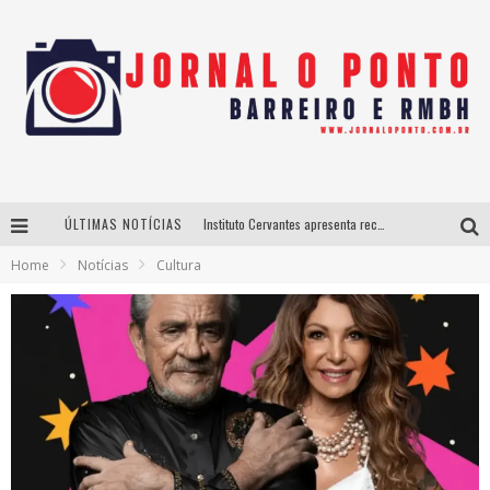
ÚLTIMAS NOTÍCIAS
Instituto Cervantes apresenta recital do alaudista mexicano Francisco Gil na série Segunda Musical
Home
Notícias
Cultura
Últimos dias para inscrições no curso gratuito de Design de Moda em Nova Lima
BH recebe nesta quinta-feira lançamento do jogo “Coleta Seletiva” com roda de conversa entre agentes da sustentabilidade
Projeta Cultura abre inscrições gratuitas em São João del-Rei para oficinas de elaboração de projetos culturais e inteligência artificial