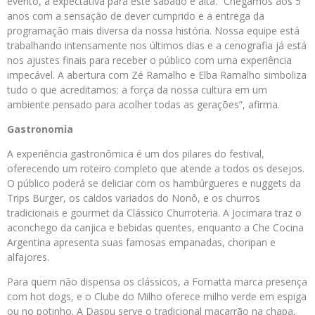
evento, a expectativa para este sábado é alta. “Chegamos aos 5
anos com a sensação de dever cumprido e a entrega da
programação mais diversa da nossa história. Nossa equipe está
trabalhando intensamente nos últimos dias e a cenografia já está
nos ajustes finais para receber o público com uma experiência
impecável. A abertura com Zé Ramalho e Elba Ramalho simboliza
tudo o que acreditamos: a força da nossa cultura em um
ambiente pensado para acolher todas as gerações”, afirma.
Gastronomia
A experiência gastronômica é um dos pilares do festival,
oferecendo um roteiro completo que atende a todos os desejos.
O público poderá se deliciar com os hambúrgueres e nuggets da
Trips Burger, os caldos variados do Nonô, e os churros
tradicionais e gourmet da Clássico Churroteria. A Jocimara traz o
aconchego da canjica e bebidas quentes, enquanto a Che Cocina
Argentina apresenta suas famosas empanadas, choripan e
alfajores.
Para quem não dispensa os clássicos, a Fornatta marca presença
com hot dogs, e o Clube do Milho oferece milho verde em espiga
ou no potinho. A Daspu serve o tradicional macarrão na chapa,