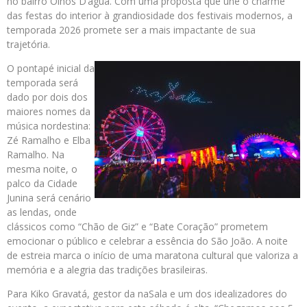
no bairro Olhos D’água. Com uma proposta que une o charme
das festas do interior à grandiosidade dos festivais modernos, a
temporada 2026 promete ser a mais impactante de sua
trajetória.
O pontapé inicial da
temporada será
dado por dois dos
maiores nomes da
música nordestina:
Zé Ramalho e Elba
Ramalho. Na
mesma noite, o
palco da Cidade
Junina será cenário
as lendas, onde
clássicos como “Chão de Giz” e “Bate Coração” prometem
emocionar o público e celebrar a essência do São João. A noite
de estreia marca o início de uma maratona cultural que valoriza a
memória e a alegria das tradições brasileiras.
Para Kiko Gravatá, gestor da naSala e um dos idealizadores do