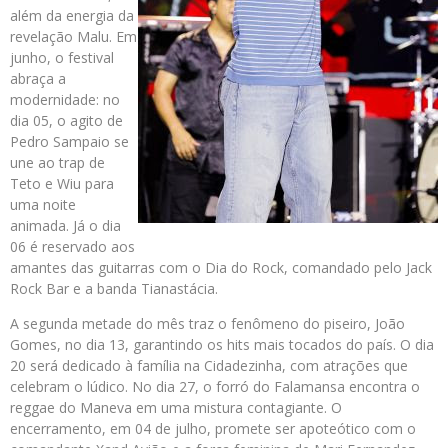
além da energia da
revelação Malu. Em
junho, o festival
abraça a
modernidade: no
dia 05, o agito de
Pedro Sampaio se
une ao trap de
Teto e Wiu para
uma noite
animada. Já o dia
06 é reservado aos
amantes das guitarras com o Dia do Rock, comandado pelo Jack
Rock Bar e a banda Tianastácia.
A segunda metade do mês traz o fenômeno do piseiro, João
Gomes, no dia 13, garantindo os hits mais tocados do país. O dia
20 será dedicado à família na Cidadezinha, com atrações que
celebram o lúdico. No dia 27, o forró do Falamansa encontra o
reggae do Maneva em uma mistura contagiante. O
encerramento, em 04 de julho, promete ser apoteótico com o