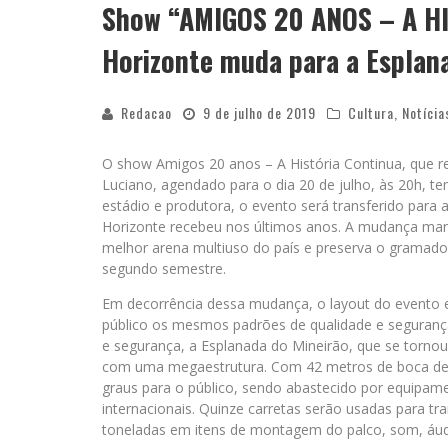
Show “AMIGOS 20 ANOS – A H
Horizonte muda para a Esplan
Redacao
9 de julho de 2019
Cultura
,
Notícia
O show Amigos 20 anos – A História Continua, que r
Luciano, agendado para o dia 20 de julho, às 20h, t
estádio e produtora, o evento será transferido para
Horizonte recebeu nos últimos anos. A mudança man
melhor arena multiuso do país e preserva o gramado
segundo semestre.
Em decorrência dessa mudança, o layout do evento e
público os mesmos padrões de qualidade e seguranç
e segurança, a Esplanada do Mineirão, que se tornou
com uma megaestrutura. Com 42 metros de boca de ce
graus para o público, sendo abastecido por equipame
internacionais. Quinze carretas serão usadas para t
toneladas em itens de montagem do palco, som, áud