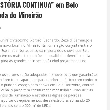
ISTÓRIA CONTINUA” em Belo
ada do Mineirão
s
eunirá Chitãozinho, Xororó, Leonardo, Zezé di Carmargo e
em novo local, no Mineirão. Em uma ação conjunta entre o
 a Esplanada Norte, palco da maioria dos shows que Belo
tém os mais altos padrões de qualidade oferecidos pela
 para as grandes decisões do futebol programadas no
 os setores serão adequados ao novo local, que garantirá ao
a.Com total capacidade para receber o público com conforto
 o principal espaço para shows em Belo Horizonte, contará
na, o palco terá estrutura tridimensional e visão de 180
ntos de iluminação e estruturas dignas de padrões
ransportar os equipamentos dessa estrutura, somando 20
io e luz, sendo 500 m² de LEDs.