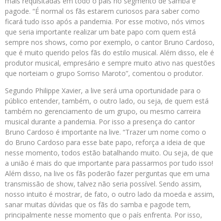
mais requisitadas em todo o país no segmento de samba e
pagode. “É normal os fãs estarem curiosos para saber como
ficará tudo isso após a pandemia. Por esse motivo, nós vimos
que seria importante realizar um bate papo com quem está
sempre nos shows, como por exemplo, o cantor Bruno Cardoso,
que é muito querido pelos fãs do estilo musical. Além disso, ele é
produtor musical, empresário e sempre muito ativo nas questões
que norteiam o grupo Sorriso Maroto”, comentou o produtor.
Segundo Philippe Xavier, a live será uma oportunidade para o
público entender, também, o outro lado, ou seja, de quem está
também no gerenciamento de um grupo, ou mesmo carreira
musical durante a pandemia. Por isso a presença do cantor
Bruno Cardoso é importante na live. “Trazer um nome como o
do Bruno Cardoso para esse bate papo, reforça a ideia de que
nesse momento, todos estão batalhando muito. Ou seja, de que
a união é mais do que importante para passarmos por tudo isso!
Além disso, na live os fãs poderão fazer perguntas que em uma
transmissão de show, talvez não seria possível. Sendo assim,
nosso intuito é mostrar, de fato, o outro lado da moeda e assim,
sanar muitas dúvidas que os fãs do samba e pagode tem,
principalmente nesse momento que o país enfrenta. Por isso,