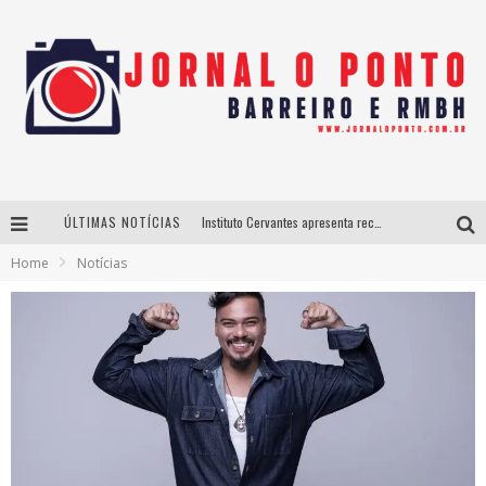
ÚLTIMAS NOTÍCIAS
Instituto Cervantes apresenta recital do alaudista mexicano Francisco Gil na série Segunda Musical
Home
Notícias
Últimos dias para inscrições no curso gratuito de Design de Moda em Nova Lima
BH recebe nesta quinta-feira lançamento do jogo “Coleta Seletiva” com roda de conversa entre agentes da sustentabilidade
Projeta Cultura abre inscrições gratuitas em São João del-Rei para oficinas de elaboração de projetos culturais e inteligência artificial